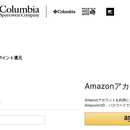
ポイント還元
Amazon
Amazonアカウントを利用
。
AmazonのID、パスワー