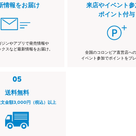
新情報をお届け
来店やイベント参
ポイント付与
ガジンやアプリで発売情報や
ックスなど最新情報をお届け。
全国のコロンビア直営店へ
イベント参加でポイントをプ
送料無料
注文金額3,000円（税込）以上