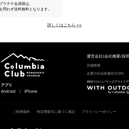
プラチナ会員様は、
を問わず送料無料となります。
詳しくはこちら >>
運営会社(会社概要/採用
店舗検索
企業の社会的責任(CSR)
WEBマガジン“ウィズアウトドア
アプリ
Android
iPhone
ご利用規約
特定商取引に基づく表記
プライバシーポリシー