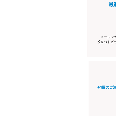
最
メールマ
役立つトピ
※1回のご