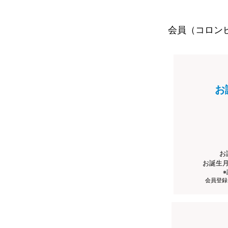
会員（コロン
お
お
お誕生
会員登録