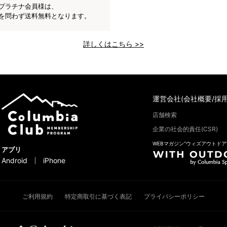
プラチナ会員様は、
を問わず送料無料となります。
詳しくはこちら >>
運営会社(会社概要/採用
店舗検索
企業の社会的責任(CSR)
WEBマガジン“ウィズアウトドア
アプリ
Android
iPhone
ご利用規約
特定商取引に基づく表記
プライバシーポリシー