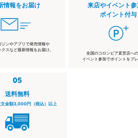
新情報をお届け
来店やイベント参
ポイント付与
ガジンやアプリで発売情報や
ックスなど最新情報をお届け。
全国のコロンビア直営店へ
イベント参加でポイントをプ
送料無料
注文金額3,000円（税込）以上