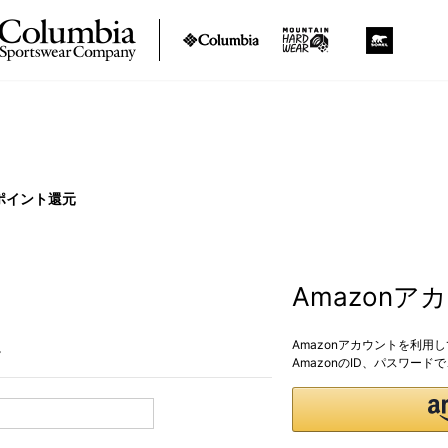
ポイント還元
Amazon
Amazonアカウントを利用
。
AmazonのID、パスワー