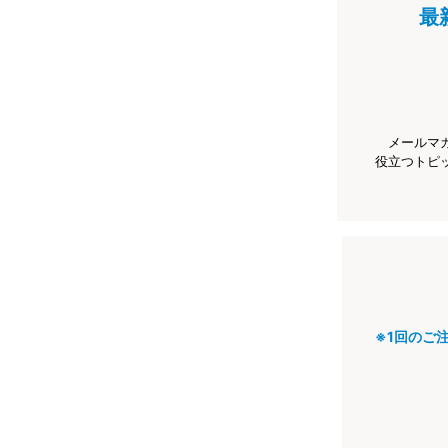
最
メールマ
役立つトピ
※1回のご