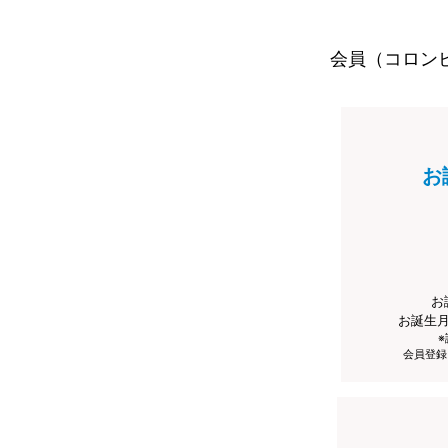
会員（コロン
お
お
お誕生
会員登録