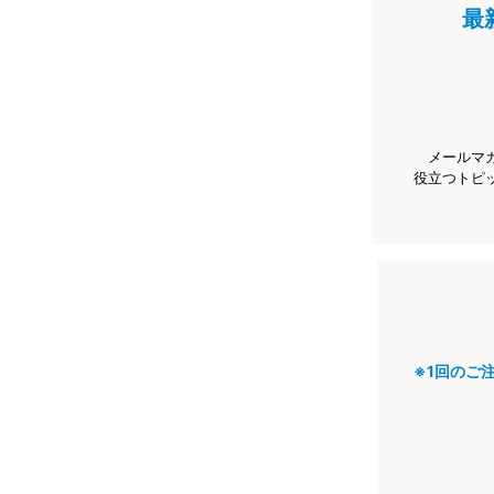
最
メールマ
役立つトピ
※1回のご