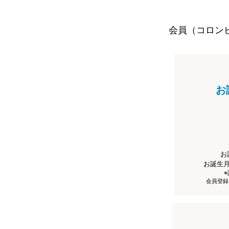
会員（コロン
お
お
お誕生
会員登録