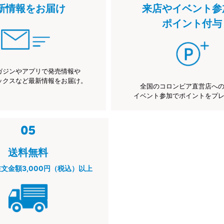
新情報をお届け
来店やイベント参
ポイント付与
ガジンやアプリで発売情報や
ックスなど最新情報をお届け。
全国のコロンビア直営店へ
イベント参加でポイントをプ
送料無料
注文金額3,000円（税込）以上