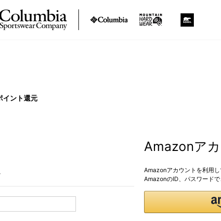
ポイント還元
Amazon
Amazonアカウントを利用
。
AmazonのID、パスワー