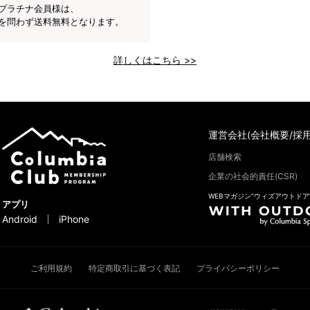
プラチナ会員様は、
を問わず送料無料となります。
詳しくはこちら >>
運営会社(会社概要/採用
店舗検索
企業の社会的責任(CSR)
WEBマガジン“ウィズアウトドア
アプリ
Android
iPhone
ご利用規約
特定商取引に基づく表記
プライバシーポリシー