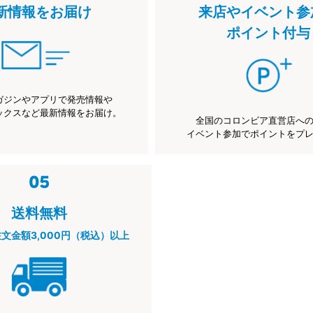
新情報をお届け
来店やイベント参
ポイント付与
ガジンやアプリで発売情報や
ックスなど最新情報をお届け。
全国のコロンビア直営店へ
イベント参加でポイントをプ
送料無料
注文金額3,000円（税込）以上