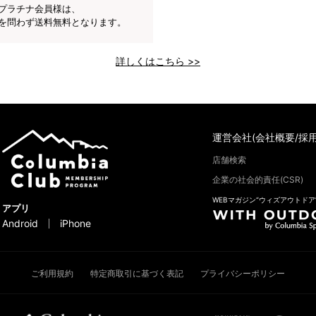
プラチナ会員様は、
を問わず送料無料となります。
詳しくはこちら >>
運営会社(会社概要/採用
店舗検索
企業の社会的責任(CSR)
WEBマガジン“ウィズアウトドア
アプリ
Android
iPhone
ご利用規約
特定商取引に基づく表記
プライバシーポリシー