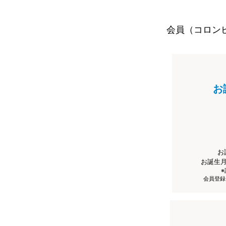
会員（コロン
お
お
お誕生
会員登録