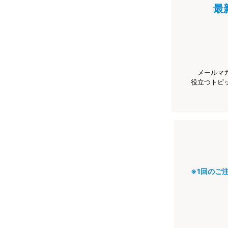
最
メールマ
役立つトピ
※1回のご