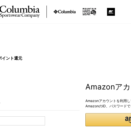
ポイント還元
Amazon
Amazonアカウントを利用
。
AmazonのID、パスワー