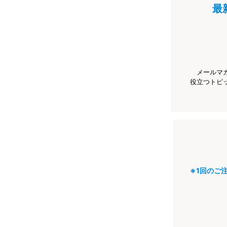
最
メールマ
役立つトピ
※1回のご