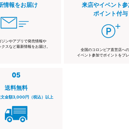
新情報をお届け
来店やイベント参
ポイント付与
ガジンやアプリで発売情報や
ックスなど最新情報をお届け。
全国のコロンビア直営店へ
イベント参加でポイントをプ
送料無料
注文金額3,000円（税込）以上