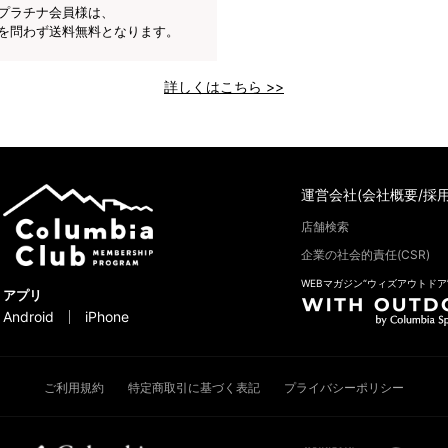
プラチナ会員様は、
を問わず送料無料となります。
詳しくはこちら >>
運営会社(会社概要/採用
店舗検索
企業の社会的責任(CSR)
WEBマガジン“ウィズアウトドア
アプリ
Android
iPhone
ご利用規約
特定商取引に基づく表記
プライバシーポリシー