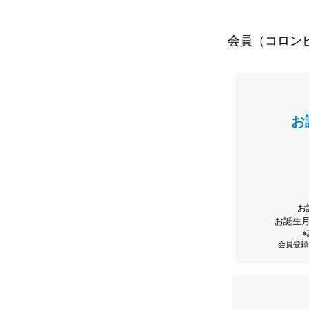
会員（コロン
お
お
お誕生
会員登録