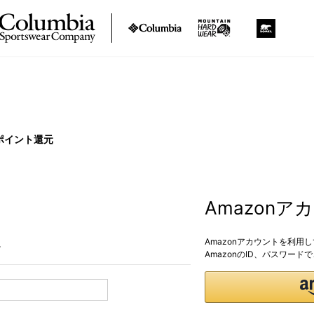
ポイント還元
Amazon
Amazonアカウントを利用
。
AmazonのID、パスワー