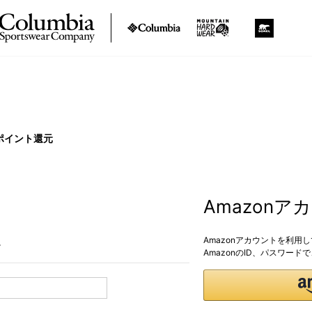
ポイント還元
Amazon
Amazonアカウントを利用
。
AmazonのID、パスワー