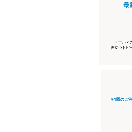
最
メールマ
役立つトピ
※1回のご