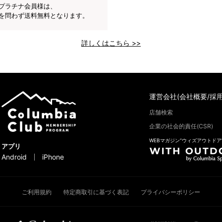
プラチナ会員様は、
を問わず送料無料となります。
詳しくはこちら >>
運営会社(会社概要/採用
店舗検索
企業の社会的責任(CSR)
WEBマガジン“ウィズアウトドア
アプリ
Android
iPhone
ご利用規約
特定商取引に基づく表記
プライバシーポリシー