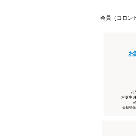
会員（コロン
お
お
お誕生
会員登録