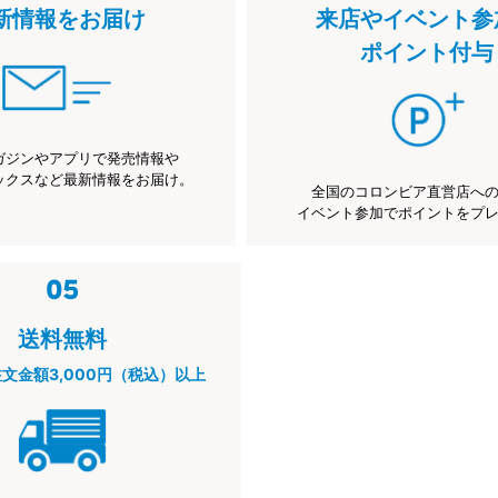
新情報をお届け
来店やイベント参
ポイント付与
ガジンやアプリで発売情報や
ックスなど最新情報をお届け。
全国のコロンビア直営店へ
イベント参加でポイントをプ
送料無料
注文金額3,000円（税込）以上