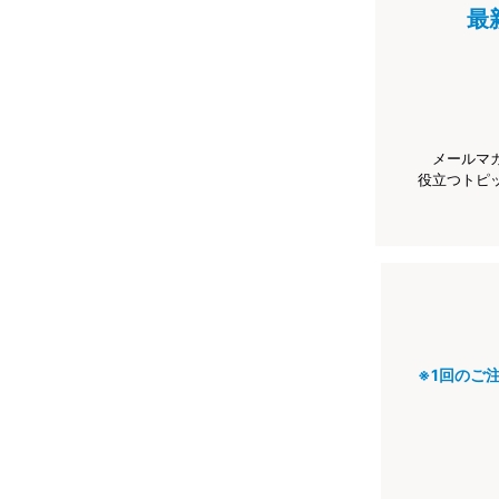
最
メールマ
役立つトピ
※1回のご