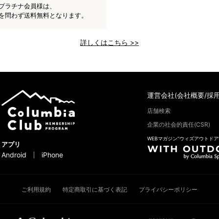
プラチナ会員様は、
を問わず送料無料となります。
詳しくはこちら >>
運営会社(会社概要/採用
店舗検索
企業の社会的責任(CSR)
WEBマガジン“ウィズアウトドア
アプリ
Android
iPhone
ご利用規約
特定商取引に基づく表記
プライバシーポリシー