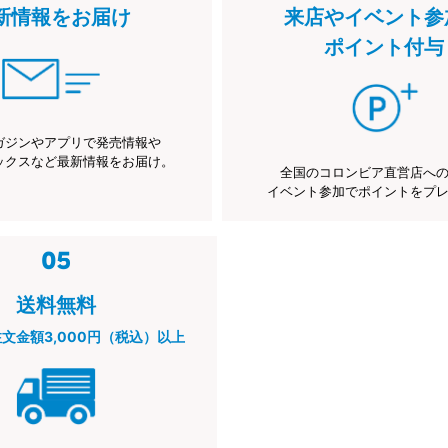
新情報をお届け
来店やイベント参
ポイント付与
ガジンやアプリで発売情報や
ックスなど最新情報をお届け。
全国のコロンビア直営店へ
イベント参加でポイントをプ
送料無料
注文金額3,000円（税込）以上