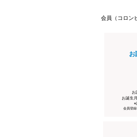
会員（コロン
お
お
お誕生
会員登録