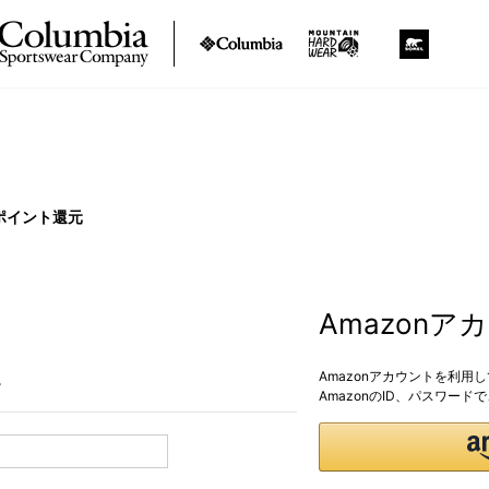
ポイント還元
Amazon
Amazonアカウントを利用
。
AmazonのID、パスワー