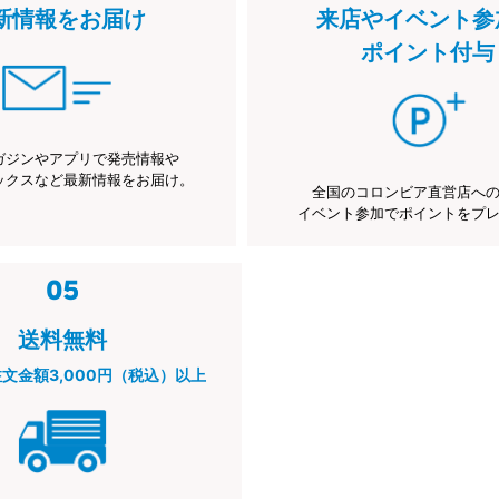
新情報をお届け
来店やイベント参
ポイント付与
ガジンやアプリで発売情報や
ックスなど最新情報をお届け。
全国のコロンビア直営店へ
イベント参加でポイントをプ
送料無料
注文金額3,000円（税込）以上