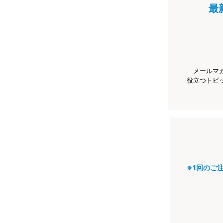
最
メールマ
役立つトピ
※1回のご