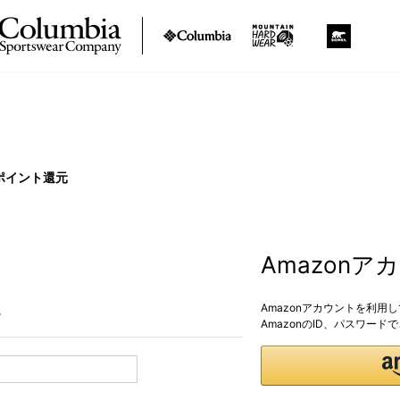
ポイント還元
Amazon
Amazonアカウントを利用
。
AmazonのID、パスワー