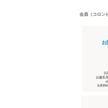
会員（コロン
お
お
お誕生
会員登録