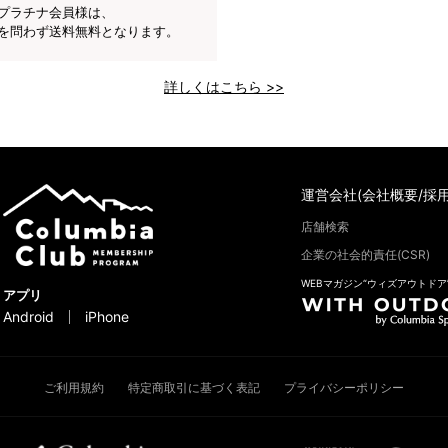
プラチナ会員様は、
を問わず送料無料となります。
詳しくはこちら >>
運営会社(会社概要/採用
店舗検索
企業の社会的責任(CSR)
WEBマガジン“ウィズアウトドア
アプリ
Android
iPhone
ご利用規約
特定商取引に基づく表記
プライバシーポリシー