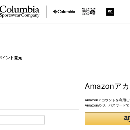
ポイント還元
Amazon
Amazonアカウントを利用
。
AmazonのID、パスワー