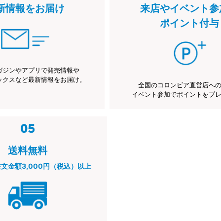
新情報をお届け
来店やイベント参
ポイント付与
ガジンやアプリで発売情報や
ックスなど最新情報をお届け。
全国のコロンビア直営店へ
イベント参加でポイントをプ
送料無料
注文金額3,000円（税込）以上