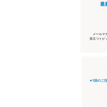
最
メールマ
役立つトピ
※1回のご