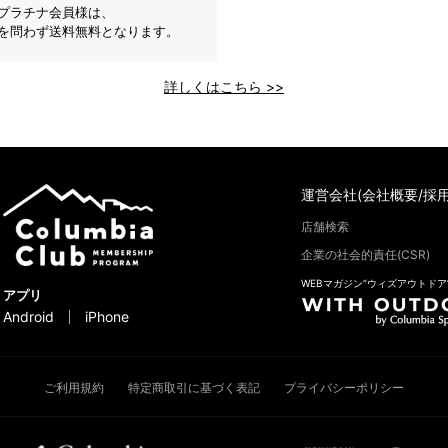
プラチナ会員様は、
を問わず送料無料となります。
詳しくはこちら >>
運営会社(会社概要/採用
店舗検索
企業の社会的責任(CSR)
WEBマガジン“ウィズアウトドア
アプリ
Android
iPhone
ご利用規約
特定商取引に基づく表記
プライバシーポリシー