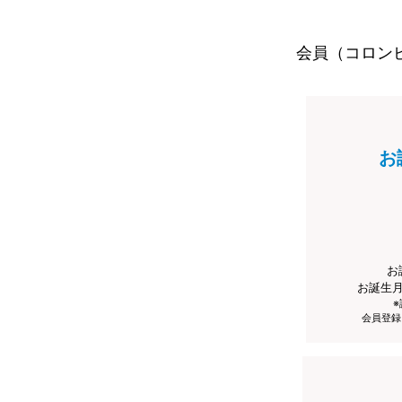
会員（コロン
お
お
お誕生
会員登録