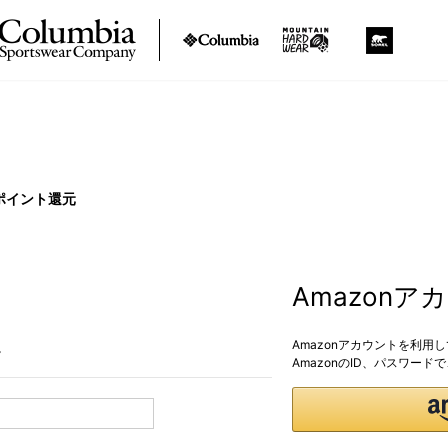
ポイント還元
Amazon
Amazonアカウントを利用
。
AmazonのID、パスワー