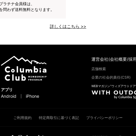
プラチナ会員様は、
を問わず送料無料となります。
詳しくはこちら >>
運営会社(会社概要/採用
店舗検索
企業の社会的責任(CSR)
WEBマガジン“ウィズアウトドア
アプリ
Android
iPhone
ご利用規約
特定商取引に基づく表記
プライバシーポリシー