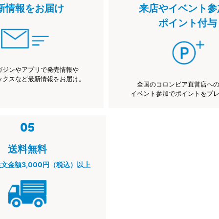
新情報をお届け
来店やイベント参
ポイント付与
ガジンやアプリで発売情報や
ックスなど最新情報をお届け。
全国のコロンビア直営店へ
イベント参加でポイントをプ
送料無料
注文金額3,000円（税込）以上