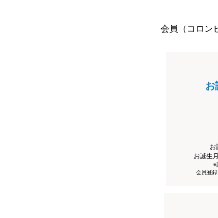
会員（コロン
お
お
お誕生
会員登録