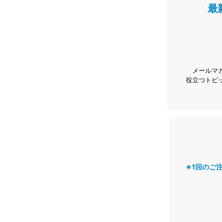
最
メールマ
役立つトピ
※1回のご