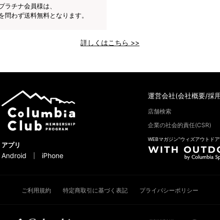
プラチナ会員様は、
を問わず送料無料となります。
詳しくはこちら >>
運営会社(会社概要/採用
店舗検索
企業の社会的責任(CSR)
WEBマガジン“ウィズアウトドア
アプリ
Android
iPhone
ご利用規約
特定商取引に基づく表記
プライバシーポリシー