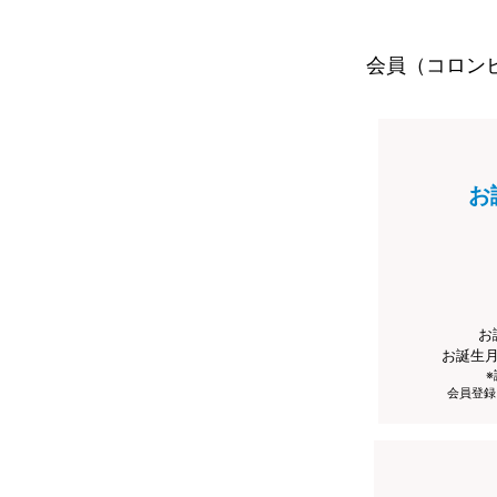
会員（コロン
お
お
お誕生
会員登録