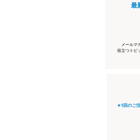
最
メールマ
役立つトピ
※1回のご