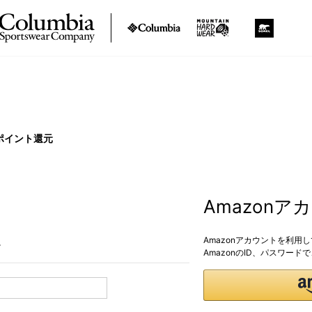
ポイント還元
Amazon
Amazonアカウントを利用
。
AmazonのID、パスワー