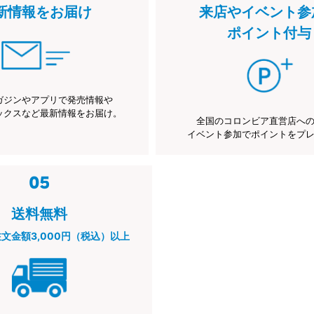
新情報をお届け
来店やイベント参
ポイント付与
ガジンやアプリで発売情報や
ックスなど最新情報をお届け。
全国のコロンビア直営店へ
イベント参加でポイントをプ
送料無料
注文金額3,000円（税込）以上