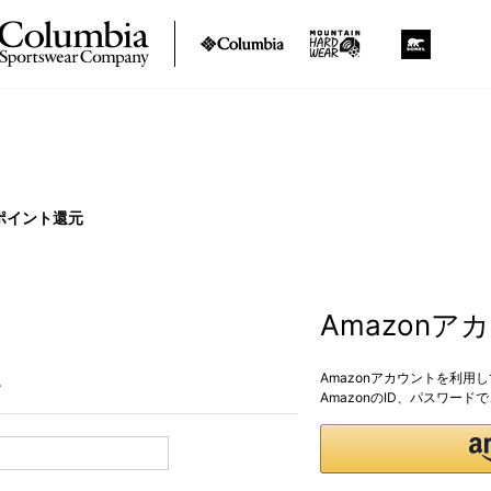
ポイント還元
Amazon
Amazonアカウントを利用
。
AmazonのID、パスワー