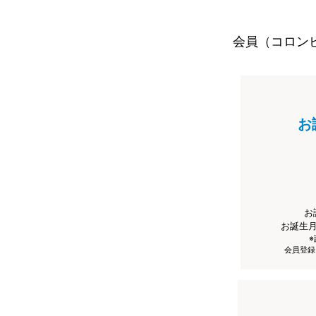
会員（コロン
お
お
お誕生
会員登録