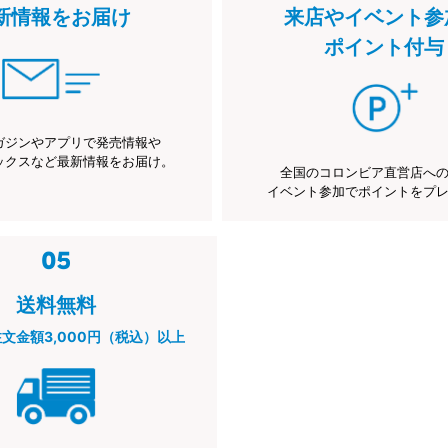
新情報をお届け
来店やイベント参
ポイント付与
ガジンやアプリで発売情報や
ックスなど最新情報をお届け。
全国のコロンビア直営店へ
イベント参加でポイントをプ
送料無料
注文金額3,000円（税込）以上