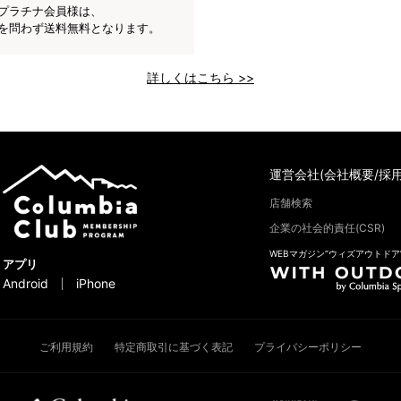
プラチナ会員様は、
を問わず送料無料となります。
詳しくはこちら >>
運営会社(会社概要/採用
店舗検索
企業の社会的責任(CSR)
WEBマガジン“ウィズアウトドア
アプリ
Android
iPhone
ご利用規約
特定商取引に基づく表記
プライバシーポリシー