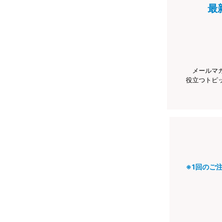
最
メールマ
役立つトピ
※1回のご