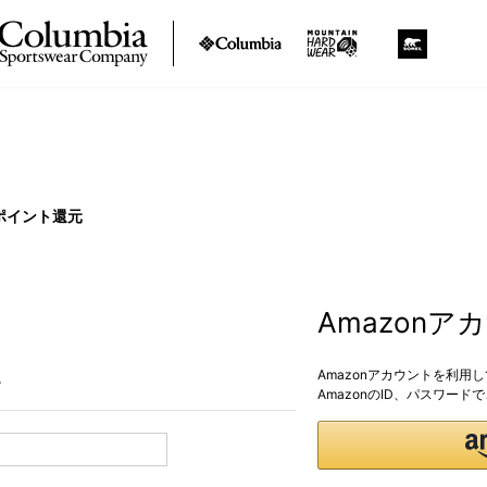
ポイント還元
Amazon
Amazonアカウントを利用
。
AmazonのID、パスワー