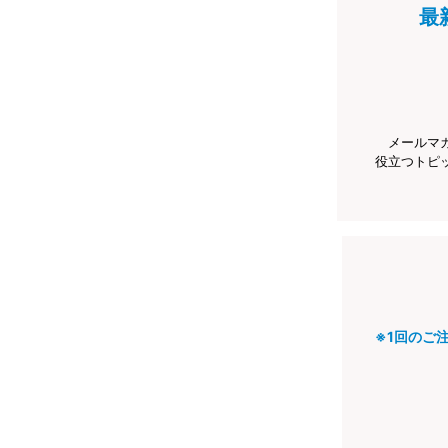
最
メールマ
役立つトピ
※1回のご