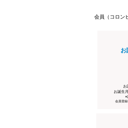
会員（コロン
お
お
お誕生
会員登録