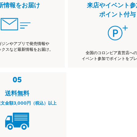
新情報をお届け
来店やイベント参
ポイント付与
ガジンやアプリで発売情報や
ックスなど最新情報をお届け。
全国のコロンビア直営店へ
イベント参加でポイントをプ
送料無料
注文金額3,000円（税込）以上