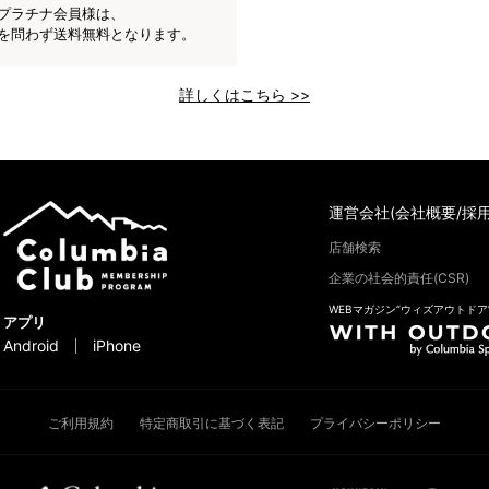
プラチナ会員様は、
を問わず送料無料となります。
詳しくはこちら >>
運営会社(会社概要/採用
店舗検索
企業の社会的責任(CSR)
WEBマガジン“ウィズアウトドア
アプリ
Android
iPhone
ご利用規約
特定商取引に基づく表記
プライバシーポリシー