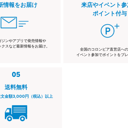
新情報をお届け
来店やイベント参
ポイント付与
ガジンやアプリで発売情報や
ックスなど最新情報をお届け。
全国のコロンビア直営店へ
イベント参加でポイントをプ
送料無料
注文金額3,000円（税込）以上