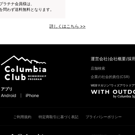
プラチナ会員様は、
を問わず送料無料となります。
詳しくはこちら >>
運営会社(会社概要/採用
店舗検索
企業の社会的責任(CSR)
WEBマガジン“ウィズアウトドア
アプリ
Android
iPhone
ご利用規約
特定商取引に基づく表記
プライバシーポリシー