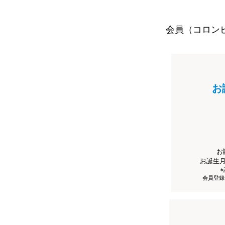
会員（コロン
お
お
お誕生
会員登録