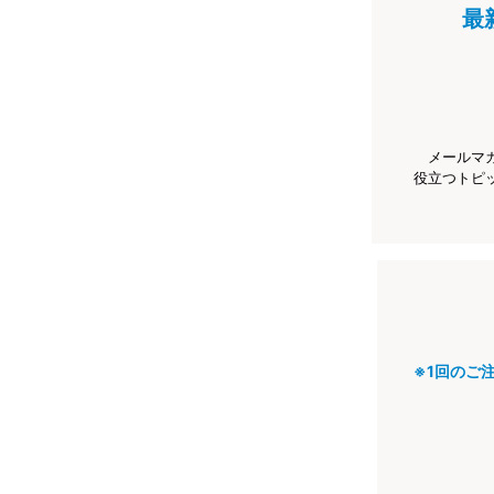
最
メールマ
役立つトピ
※1回のご