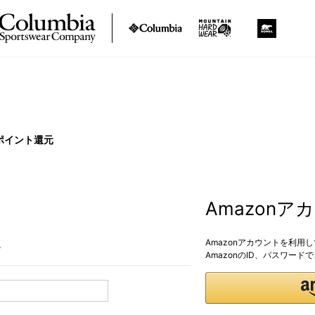
ポイント還元
Amazon
Amazonアカウントを利用
。
AmazonのID、パスワー