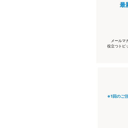
最
メールマ
役立つトピ
※1回のご