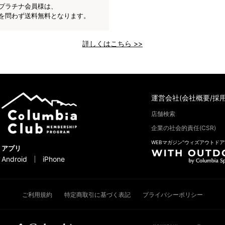
プラチナ会員様は、
を問わず送料無料となります。
詳しくはこちら >>
運営会社(会社概要/採用
店舗検索
企業の社会的責任(CSR)
WEBマガジン“ウィズアウトドア
アプリ
Android
iPhone
ご利用規約
特定商取引に基づく表記
プライバシーポリシー