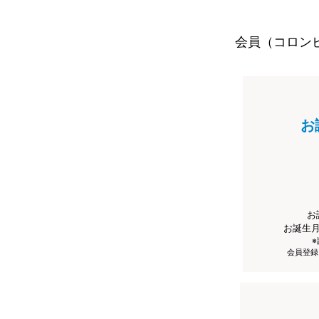
会員（コロン
お
お
お誕生
会員登録