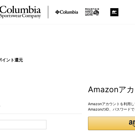
ポイント還元
Amazon
Amazonアカウントを利用
。
AmazonのID、パスワー