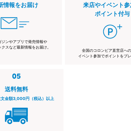
新情報をお届け
来店やイベント参
ポイント付与
ガジンやアプリで発売情報や
ックスなど最新情報をお届け。
全国のコロンビア直営店へ
イベント参加でポイントをプ
送料無料
注文金額3,000円（税込）以上