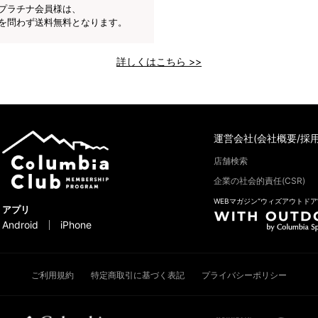
プラチナ会員様は、
を問わず送料無料となります。
詳しくはこちら >>
運営会社(会社概要/採用
店舗検索
企業の社会的責任(CSR)
WEBマガジン“ウィズアウトドア
アプリ
Android
iPhone
ご利用規約
特定商取引に基づく表記
プライバシーポリシー