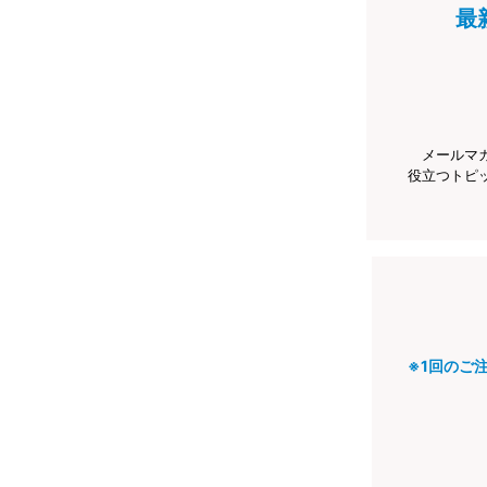
最
メールマ
役立つトピ
※1回のご