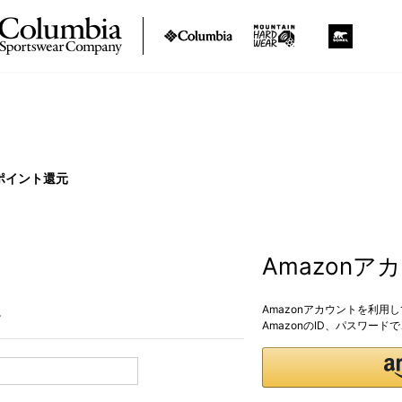
ポイント還元
Amazon
Amazonアカウントを利用
。
AmazonのID、パスワー