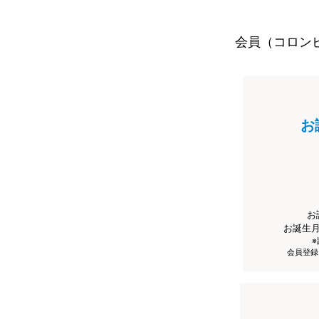
会員（コロン
お
お
お誕生
会員登録