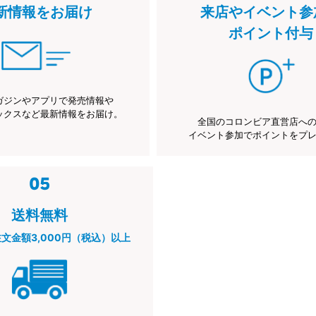
新情報をお届け
来店やイベント参
ポイント付与
ガジンやアプリで発売情報や
ックスなど最新情報をお届け。
全国のコロンビア直営店へ
イベント参加でポイントをプ
送料無料
注文金額3,000円（税込）以上