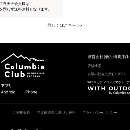
プラチナ会員様は、
を問わず送料無料となります。
詳しくはこちら >>
運営会社(会社概要/採用
店舗検索
企業の社会的責任(CSR)
WEBマガジン“ウィズアウトドア
アプリ
Android
iPhone
ご利用規約
特定商取引に基づく表記
プライバシーポリシー