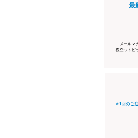
最
メールマ
役立つトピ
※1回のご