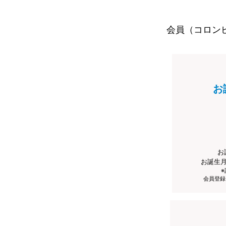
会員（コロン
お
お
お誕生
会員登録