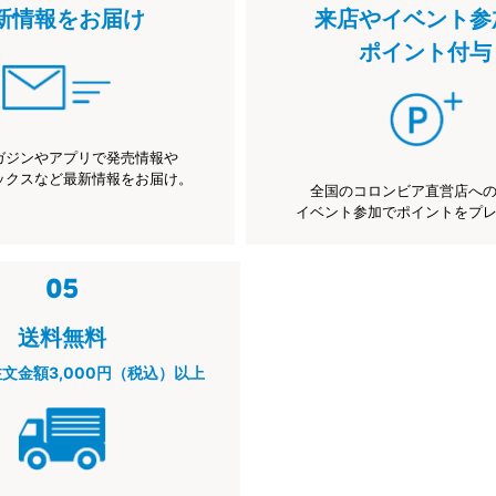
新情報をお届け
来店やイベント参
ポイント付与
ガジンやアプリで発売情報や
ックスなど最新情報をお届け。
全国のコロンビア直営店へ
イベント参加でポイントをプ
送料無料
注文金額3,000円（税込）以上