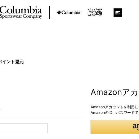
ポイント還元
Amazon
Amazonアカウントを利用
。
AmazonのID、パスワー