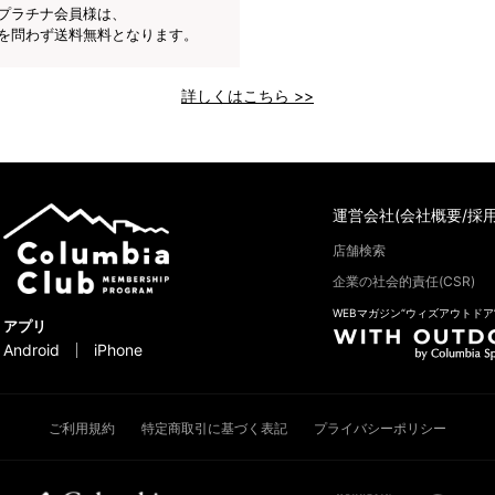
プラチナ会員様は、
を問わず送料無料となります。
詳しくはこちら >>
運営会社(会社概要/採用
店舗検索
企業の社会的責任(CSR)
WEBマガジン“ウィズアウトドア
アプリ
Android
iPhone
ご利用規約
特定商取引に基づく表記
プライバシーポリシー