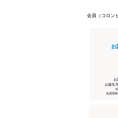
会員（コロン
お
お
お誕生
会員登録