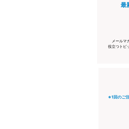
最
メールマ
役立つトピ
※1回のご