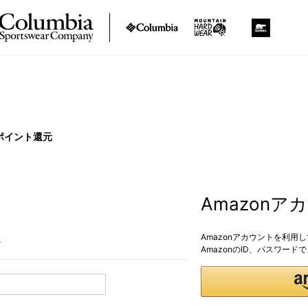
ポイント還元
Amazon
Amazonアカウントを利用
。
AmazonのID、パスワー