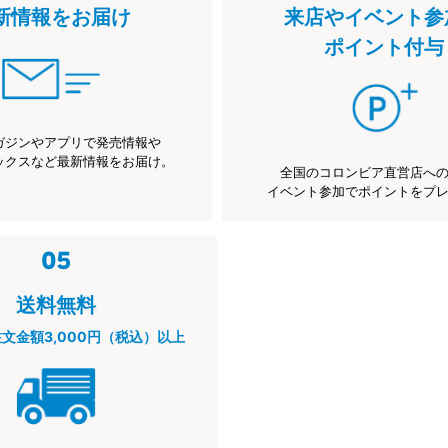
新情報をお届け
来店やイベント参
ポイント付与
ガジンやアプリで発売情報や
ックスなど最新情報をお届け。
全国のコロンビア直営店へ
イベント参加でポイントをプ
送料無料
注文金額3,000円（税込）以上