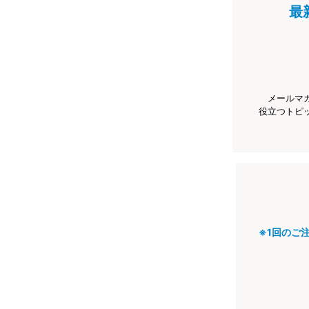
最
メールマ
役立つトピ
※1回のご