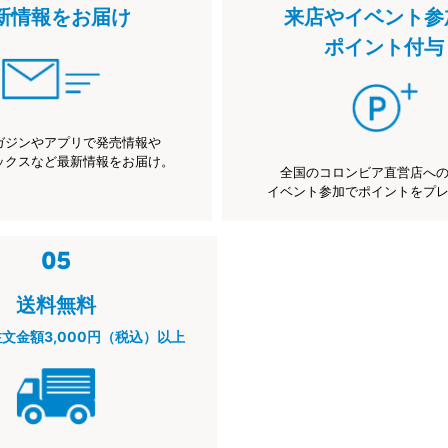
新情報をお届け
来店やイベント参
ポイント付与
ガジンやアプリで発売情報や
ックスなど最新情報をお届け。
全国のコロンビア直営店へ
イベント参加でポイントをプ
送料無料
注文金額3,000円（税込）以上