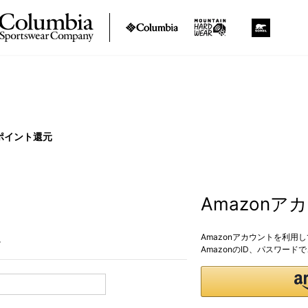
ポイント還元
Amazon
Amazonアカウントを利用
。
AmazonのID、パスワー