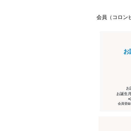
会員（コロン
お
お
お誕生
会員登録