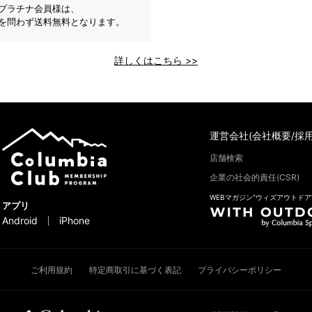
プラチナ会員様は、
を問わず送料無料となります。
詳しくはこちら >>
運営会社(会社概要/採用
店舗検索
企業の社会的責任(CSR)
WEBマガジン“ウィズアウトドア
アプリ
Android
iPhone
ご利用規約
特定商取引に基づく表記
プライバシーポリシー