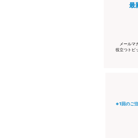
最
メールマ
役立つトピ
※1回のご