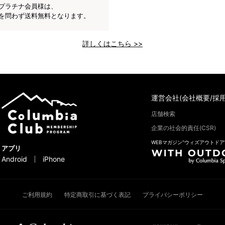
プラチナ会員様は、
を問わず送料無料となります。
詳しくはこちら >>
運営会社(会社概要/採用
店舗検索
企業の社会的責任(CSR)
WEBマガジン“ウィズアウトドア
アプリ
Android
iPhone
ご利用規約
特定商取引に基づく表記
プライバシーポリシー