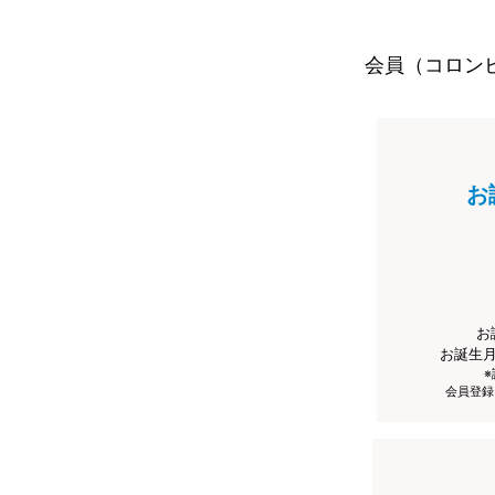
会員（コロン
お
お
お誕生
会員登録