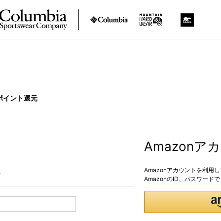
ポイント還元
Amazon
Amazonアカウントを利用
。
AmazonのID、パスワー