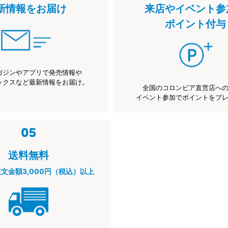
新情報をお届け
来店やイベント参
ポイント付与
ガジンやアプリで発売情報や
ックスなど最新情報をお届け。
全国のコロンビア直営店へ
イベント参加でポイントをプ
送料無料
注文金額3,000円（税込）以上