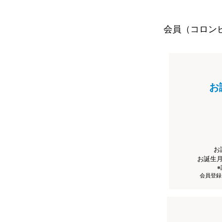
会員（コロン
お
お
お誕生
会員登録