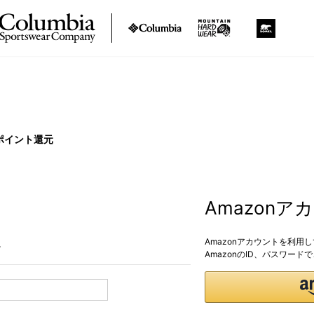
ポイント還元
Amazon
Amazonアカウントを利用
。
AmazonのID、パスワー