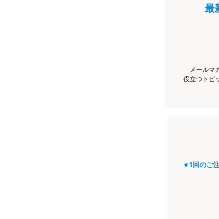
最
メールマ
役立つトピ
※1回のご