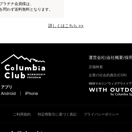
プラチナ会員様は、
を問わず送料無料となります。
詳しくはこちら >>
運営会社(会社概要/採用
店舗検索
企業の社会的責任(CSR)
WEBマガジン“ウィズアウトドア
アプリ
Android
iPhone
ご利用規約
特定商取引に基づく表記
プライバシーポリシー