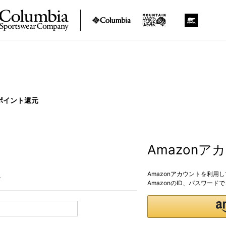
ポイント還元
Amazon
Amazonアカウントを利用
。
AmazonのID、パスワー