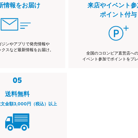
新情報をお届け
来店やイベント参
ポイント付与
ガジンやアプリで発売情報や
ックスなど最新情報をお届け。
全国のコロンビア直営店へ
イベント参加でポイントをプ
送料無料
注文金額3,000円（税込）以上