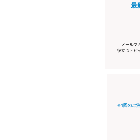
最
メールマ
役立つトピ
※1回のご