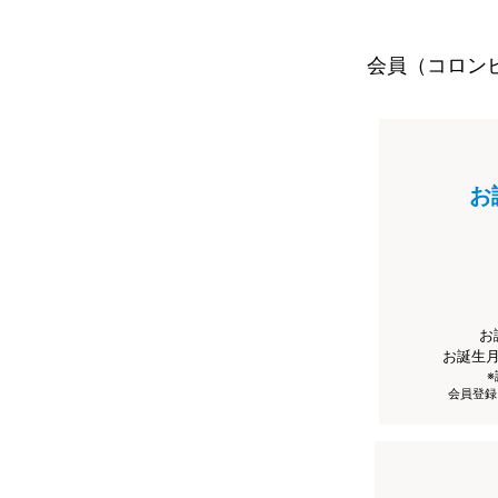
会員（コロン
お
お
お誕生
会員登録