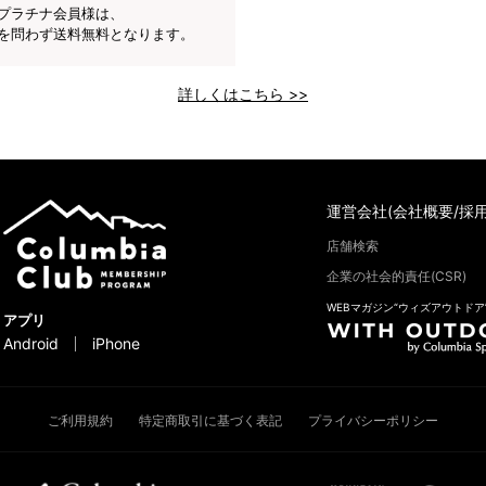
プラチナ会員様は、
を問わず送料無料となります。
詳しくはこちら >>
運営会社(会社概要/採用
店舗検索
企業の社会的責任(CSR)
WEBマガジン“ウィズアウトドア
アプリ
Android
iPhone
ご利用規約
特定商取引に基づく表記
プライバシーポリシー