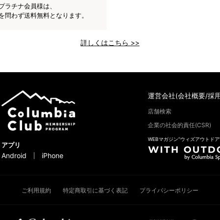
プラチナ会員様は、
を問わず送料無料となります。
詳しくはこちら >>
運営会社(会社概要/採用
店舗検索
企業の社会的責任(CSR)
WEBマガジン“ウィズアウトドア
アプリ
Android
iPhone
ご利用規約
特定商取引に基づく表記
プライバシーポリシー