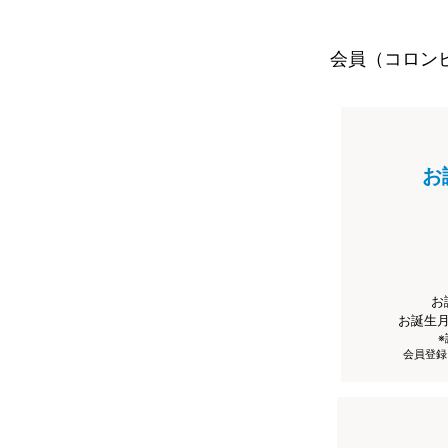
会員（コロン
お
お
お誕生
会員登録