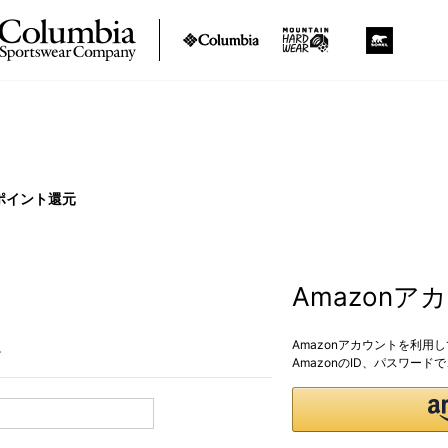
ポイント還元
Amazon
Amazonアカウントを利用
。
AmazonのID、パスワー