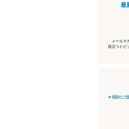
最
メールマ
役立つトピ
※1回のご