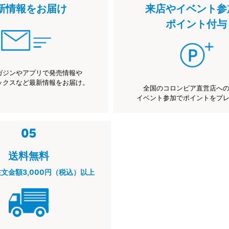
新情報をお届け
来店やイベント参
ポイント付与
ガジンやアプリで発売情報や
ックスなど最新情報をお届け。
全国のコロンビア直営店へ
イベント参加でポイントをプ
送料無料
注文金額3,000円（税込）以上