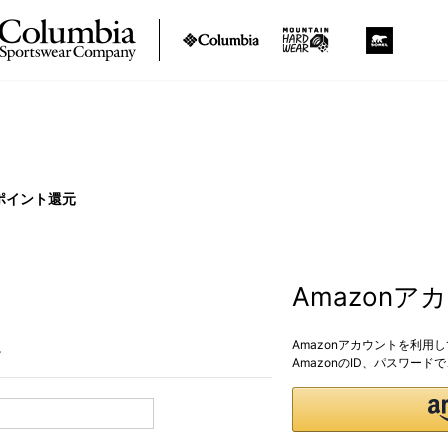
ポイント還元
Amazon
Amazonアカウントを利用
。
AmazonのID、パスワー