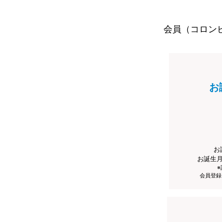
会員（コロン
お
お
お誕生
会員登録