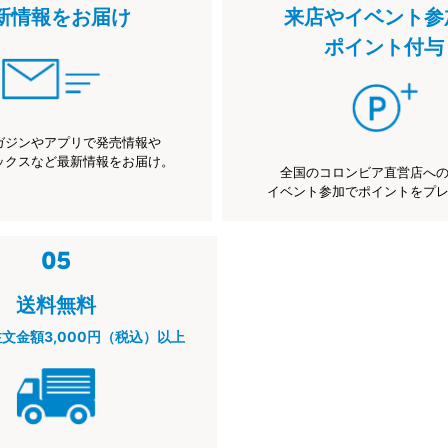
新情報をお届け
来店やイベント参
ポイント付与
ガジンやアプリで発売情報や
ックスなど最新情報をお届け。
全国のコロンビア直営店へ
イベント参加でポイントをプ
送料無料
注文金額3,000円（税込）以上