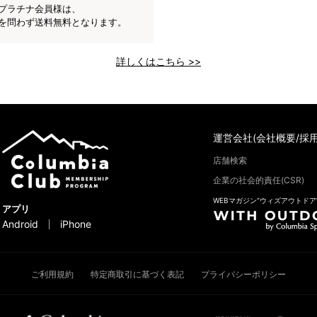
プラチナ会員様は、
を問わず送料無料となります。
詳しくはこちら >>
運営会社(会社概要/採用
店舗検索
企業の社会的責任(CSR)
WEBマガジン“ウィズアウトドア
アプリ
Android
iPhone
ご利用規約
特定商取引に基づく表記
プライバシーポリシー