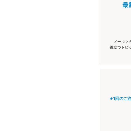
最
メールマ
役立つトピ
※1回のご