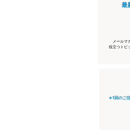
最
メールマ
役立つトピ
※1回のご