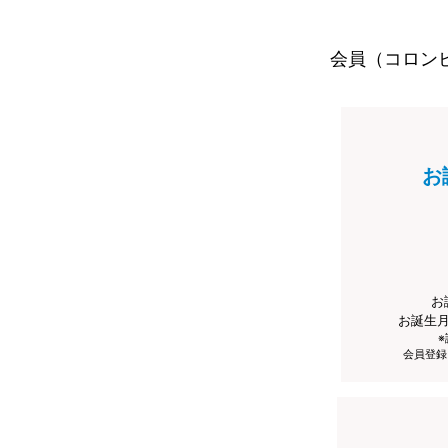
会員（コロン
お
お
お誕生
会員登録