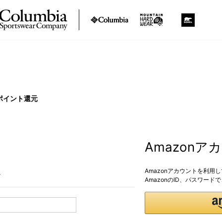
ポイント還元
Amazon
Amazonアカウントを利用
。
AmazonのID、パスワー