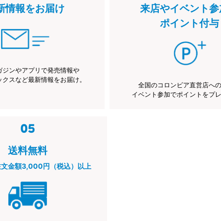
新情報をお届け
来店やイベント参
ポイント付与
ガジンやアプリで発売情報や
ックスなど最新情報をお届け。
全国のコロンビア直営店へ
イベント参加でポイントをプ
送料無料
注文金額3,000円（税込）以上