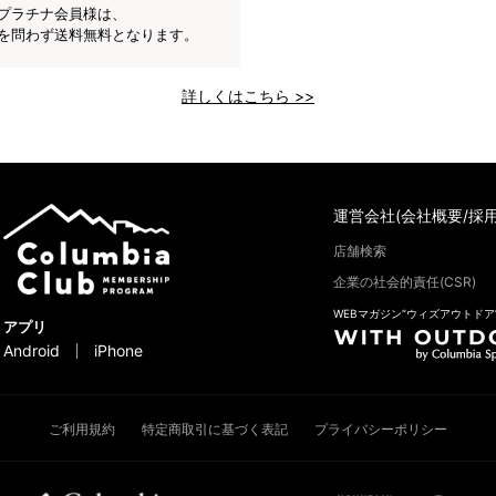
プラチナ会員様は、
を問わず送料無料となります。
詳しくはこちら >>
運営会社(会社概要/採用
店舗検索
企業の社会的責任(CSR)
WEBマガジン“ウィズアウトドア
アプリ
Android
iPhone
ご利用規約
特定商取引に基づく表記
プライバシーポリシー