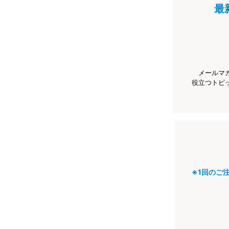
最
メールマ
役立つトピ
※1回のご