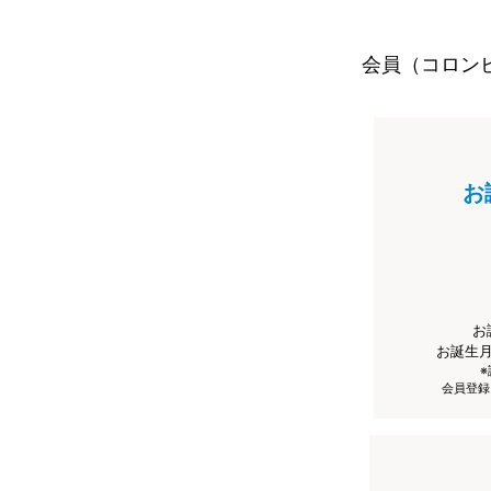
会員（コロン
お
お
お誕生
会員登録