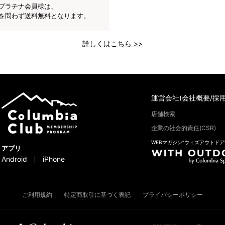
プラチナ会員様は、
を問わず送料無料となります。
詳しくはこちら >>
運営会社(会社概要/採用
店舗検索
企業の社会的責任(CSR)
WEBマガジン“ウィズアウトドア
アプリ
Android
iPhone
ご利用規約
特定商取引に基づく表記
プライバシーポリシー