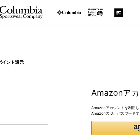
ポイント還元
Amazon
Amazonアカウントを利用
。
AmazonのID、パスワー