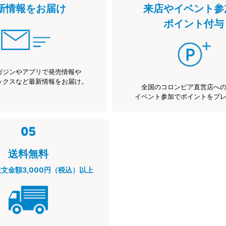
新情報をお届け
来店やイベント参
ポイント付与
ガジンやアプリで発売情報や
ックスなど最新情報をお届け。
全国のコロンビア直営店へ
イベント参加でポイントをプ
送料無料
注文金額3,000円（税込）以上