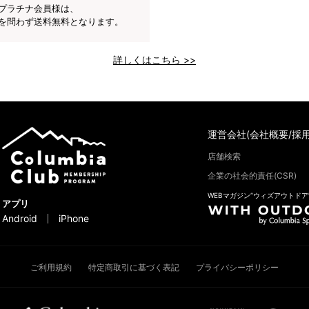
プラチナ会員様は、
を問わず送料無料となります。
詳しくはこちら >>
運営会社(会社概要/採用
店舗検索
企業の社会的責任(CSR)
WEBマガジン“ウィズアウトドア
アプリ
Android
iPhone
ご利用規約
特定商取引に基づく表記
プライバシーポリシー