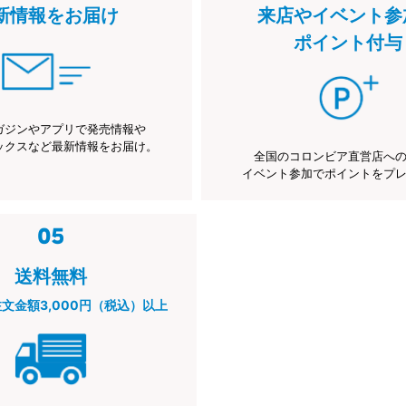
新情報をお届け
来店やイベント参
ポイント付与
ガジンやアプリで発売情報や
ックスなど最新情報をお届け。
全国のコロンビア直営店へ
イベント参加でポイントをプ
送料無料
注文金額3,000円（税込）以上