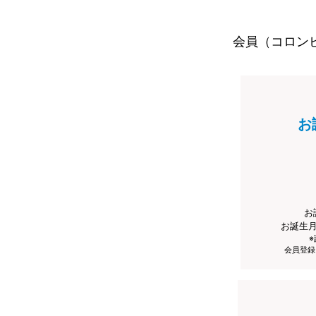
会員（コロン
お
お
お誕生
会員登録