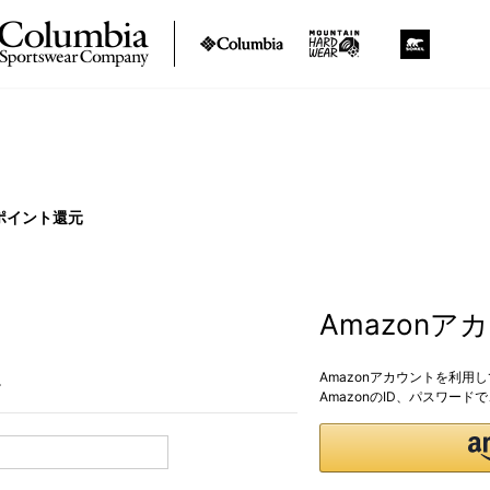
ポイント還元
Amazon
Amazonアカウントを利用
。
AmazonのID、パスワー