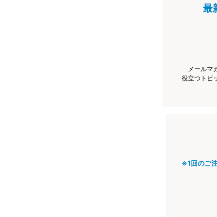
最
メールマ
役立つトピ
※1回のご