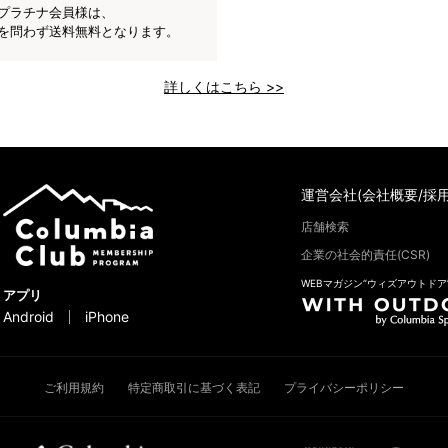
プラチナ会員様は、
を問わず送料無料となります。
詳しくはこちら >>
運営会社(会社概要/採用
店舗検索
企業の社会的責任(CSR)
WEBマガジン“ウィズアウトドア
アプリ
Android
iPhone
ご利用規約
特定商取引に基づく表記
プライバシーポリシー