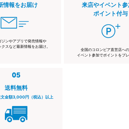
新情報をお届け
来店やイベント参
ポイント付与
ガジンやアプリで発売情報や
ックスなど最新情報をお届け。
全国のコロンビア直営店へ
イベント参加でポイントをプ
送料無料
注文金額3,000円（税込）以上