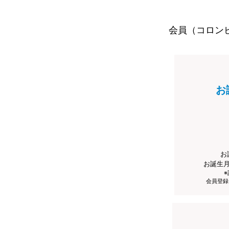
会員（コロン
お
お
お誕生
会員登録