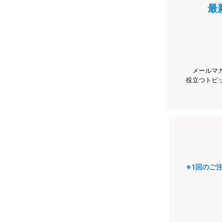
最
メールマ
役立つトピ
※1回のご