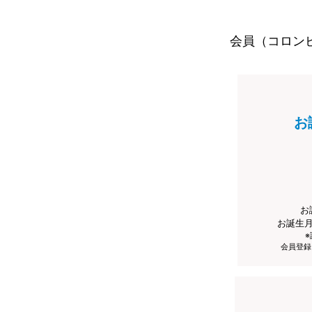
会員（コロン
お
お
お誕生
会員登録