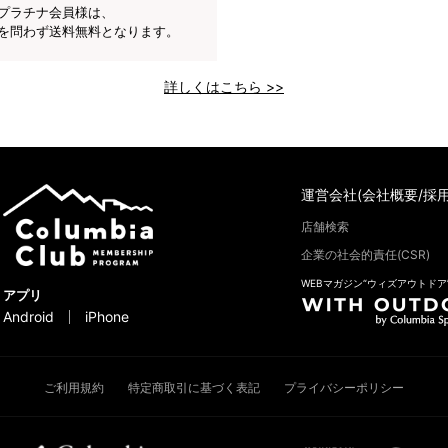
プラチナ会員様は、
を問わず送料無料となります。
詳しくはこちら >>
運営会社(会社概要/採用
店舗検索
企業の社会的責任(CSR)
WEBマガジン“ウィズアウトドア
アプリ
Android
iPhone
ご利用規約
特定商取引に基づく表記
プライバシーポリシー