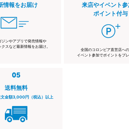
新情報をお届け
来店やイベント参
ポイント付与
ガジンやアプリで発売情報や
ックスなど最新情報をお届け。
全国のコロンビア直営店へ
イベント参加でポイントをプ
送料無料
注文金額3,000円（税込）以上