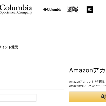
ポイント還元
Amazon
Amazonアカウントを利用
。
AmazonのID、パスワー