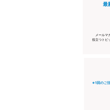
最
メールマ
役立つトピ
※1回のご