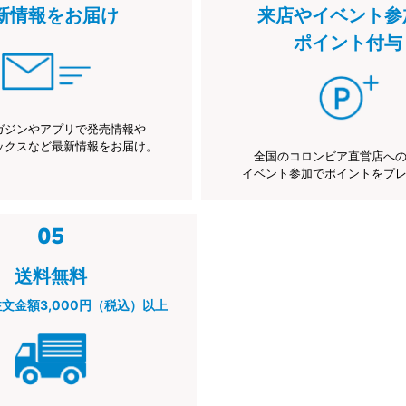
新情報をお届け
来店やイベント参
ポイント付与
ガジンやアプリで発売情報や
ックスなど最新情報をお届け。
全国のコロンビア直営店へ
イベント参加でポイントをプ
送料無料
注文金額3,000円（税込）以上