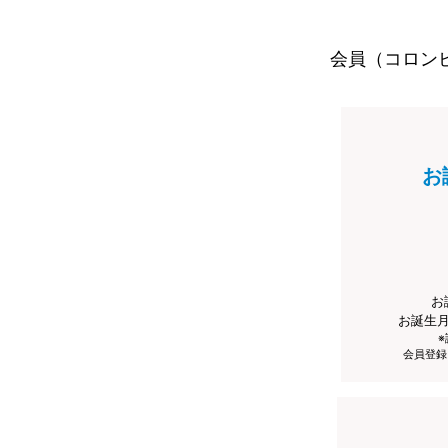
会員（コロン
お
お
お誕生
会員登録