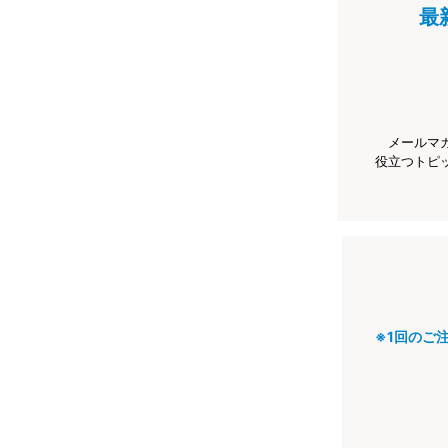
最
メールマ
役立つトピ
※1回のご