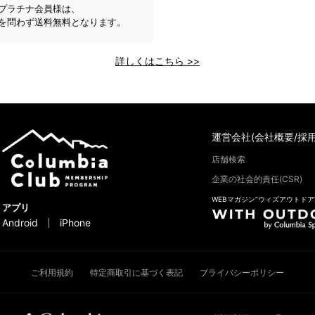
プラチナ会員様は、
を問わず送料無料となります。
詳しくはこちら >>
運営会社(会社概要/採用
店舗検索
企業の社会的責任(CSR)
WEBマガジン“ウィズアウトドア
アプリ
Android
iPhone
ご利用規約
特定商取引に基づく表記
プライバシーポリシー