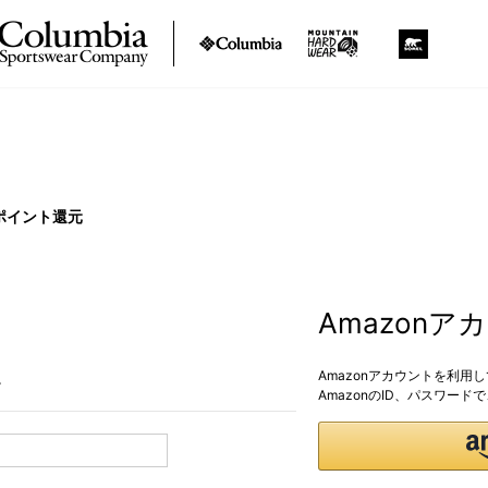
ポイント還元
Amazon
Amazonアカウントを利用
。
AmazonのID、パスワー