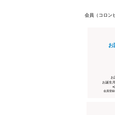
会員（コロン
お
お
お誕生
会員登録