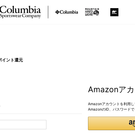
ポイント還元
Amazon
Amazonアカウントを利用
。
AmazonのID、パスワー