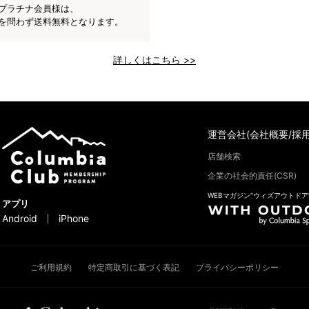
プラチナ会員様は、
を問わず送料無料となります。
詳しくはこちら >>
運営会社(会社概要/採用
店舗検索
企業の社会的責任(CSR)
WEBマガジン“ウィズアウトドア
アプリ
Android
iPhone
ご利用規約
特定商取引に基づく表記
プライバシーポリシー