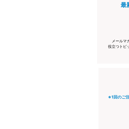
最
メールマ
役立つトピ
※1回のご