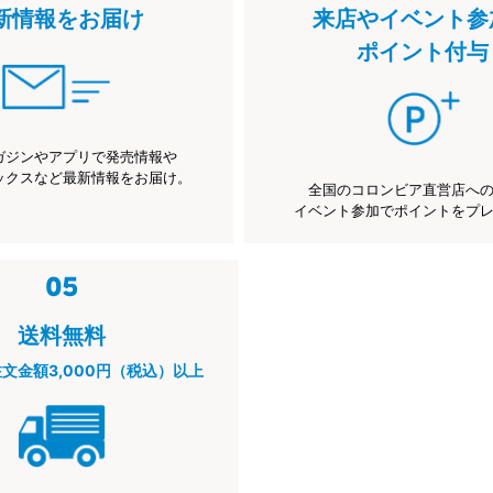
新情報をお届け
来店やイベント参
ポイント付与
ガジンやアプリで発売情報や
ックスなど最新情報をお届け。
全国のコロンビア直営店へ
イベント参加でポイントをプ
送料無料
注文金額3,000円（税込）以上