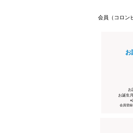
会員（コロン
お
お
お誕生
会員登録