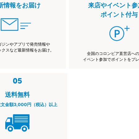
新情報をお届け
来店やイベント参
ポイント付与
ガジンやアプリで発売情報や
ックスなど最新情報をお届け。
全国のコロンビア直営店へ
イベント参加でポイントをプ
送料無料
注文金額3,000円（税込）以上