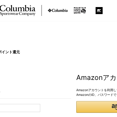
ポイント還元
Amazon
Amazonアカウントを利用
。
AmazonのID、パスワー