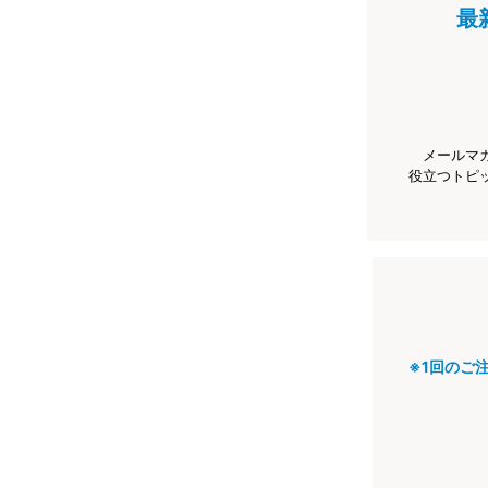
最
メールマ
役立つトピ
※1回のご