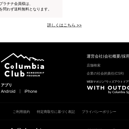
プラチナ会員様は、
を問わず送料無料となります。
詳しくはこちら >>
運営会社(会社概要/採用
店舗検索
企業の社会的責任(CSR)
WEBマガジン“ウィズアウトドア
アプリ
Android
iPhone
ご利用規約
特定商取引に基づく表記
プライバシーポリシー