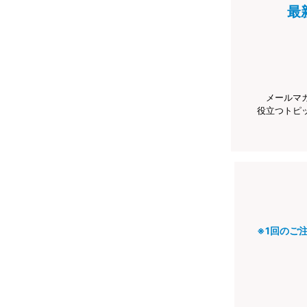
最
メールマ
役立つトピ
※1回のご