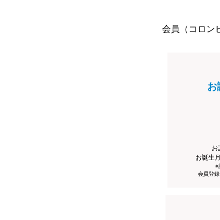
会員（コロン
お
お
お誕生
会員登録