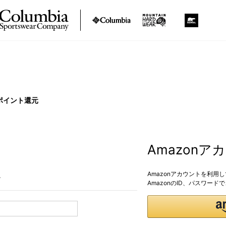
ポイント還元
Amazon
Amazonアカウントを利用
。
AmazonのID、パスワー