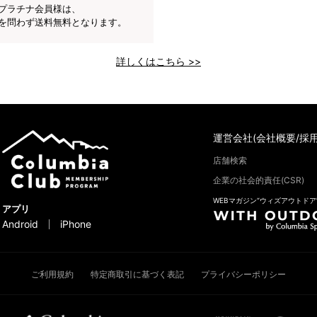
プラチナ会員様は、
を問わず送料無料となります。
詳しくはこちら >>
運営会社(会社概要/採用
店舗検索
企業の社会的責任(CSR)
WEBマガジン“ウィズアウトドア
アプリ
Android
iPhone
ご利用規約
特定商取引に基づく表記
プライバシーポリシー