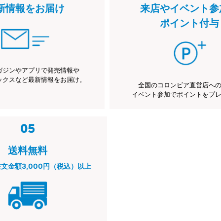
新情報をお届け
来店やイベント参
ポイント付与
ガジンやアプリで発売情報や
ックスなど最新情報をお届け。
全国のコロンビア直営店へ
イベント参加でポイントをプ
送料無料
注文金額3,000円（税込）以上