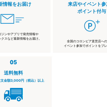
新情報をお届け
来店やイベント参
ポイント付与
ガジンやアプリで発売情報や
ックスなど最新情報をお届け。
全国のコロンビア直営店へ
イベント参加でポイントをプ
送料無料
注文金額3,000円（税込）以上