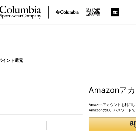
ポイント還元
Amazon
Amazonアカウントを利用
。
AmazonのID、パスワー