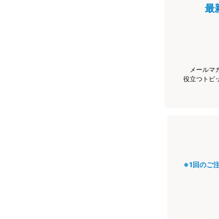
最
メールマ
役立つトピ
※1回のご