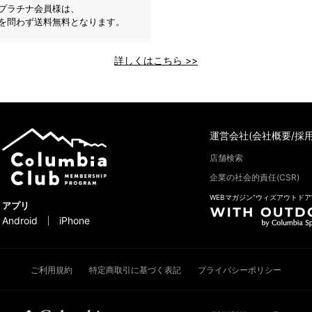
プラチナ会員様は、
を問わず送料無料となります。
詳しくはこちら >>
運営会社(会社概要/採用
店舗検索
企業の社会的責任(CSR)
WEBマガジン“ウィズアウトドア
アプリ
Android
iPhone
ご利用規約
特定商取引に基づく表記
プライバシーポリシー