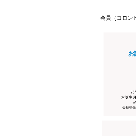
会員（コロン
お
お
お誕生
会員登録