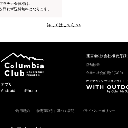
プラチナ会員様は、
を問わず送料無料となります。
詳しくはこちら >>
運営会社(会社概要/採用
店舗検索
企業の社会的責任(CSR)
WEBマガジン“ウィズアウトドア
アプリ
Android
iPhone
ご利用規約
特定商取引に基づく表記
プライバシーポリシー