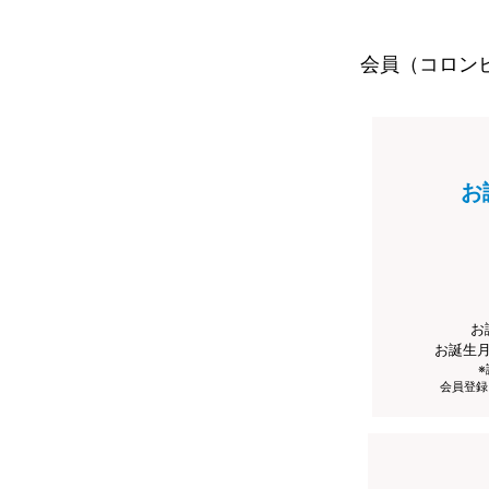
会員（コロン
お
お
お誕生
会員登録