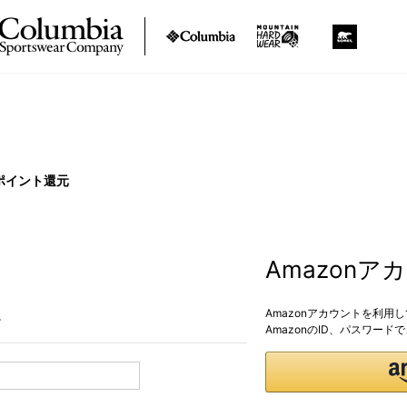
ポイント還元
Amazon
Amazonアカウントを利用
。
AmazonのID、パスワー