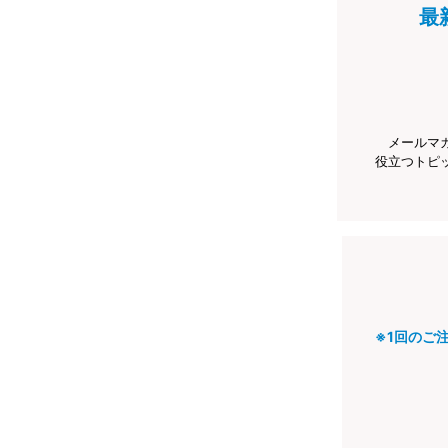
最
メールマ
役立つトピ
※1回のご