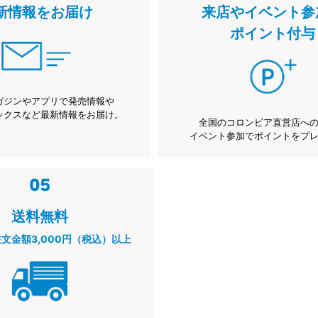
新情報をお届け
来店やイベント参
ポイント付与
ガジンやアプリで発売情報や
ックスなど最新情報をお届け。
全国のコロンビア直営店へ
イベント参加でポイントをプ
送料無料
注文金額3,000円（税込）以上