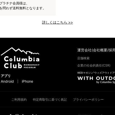
プラチナ会員様は、
を問わず送料無料となります。
詳しくはこちら >>
運営会社(会社概要/採用
店舗検索
企業の社会的責任(CSR)
WEBマガジン“ウィズアウトドア
アプリ
Android
iPhone
ご利用規約
特定商取引に基づく表記
プライバシーポリシー