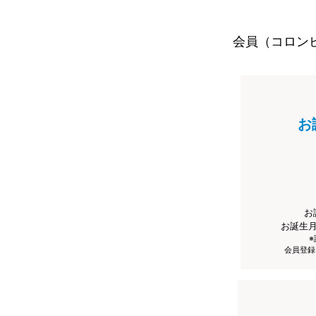
会員（コロン
お
お
お誕生
会員登録