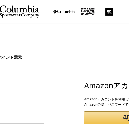
ポイント還元
Amazon
Amazonアカウントを利用
。
AmazonのID、パスワー