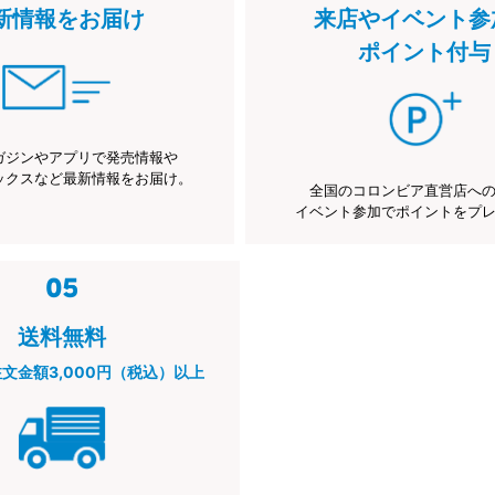
新情報をお届け
来店やイベント参
ポイント付与
ガジンやアプリで発売情報や
ックスなど最新情報をお届け。
全国のコロンビア直営店へ
イベント参加でポイントをプ
送料無料
注文金額3,000円（税込）以上