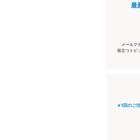
最
メールマ
役立つトピ
※1回のご