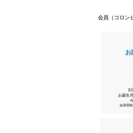
会員（コロン
お
お
お誕生
会員登録