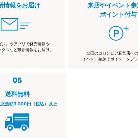
新情報をお届け
来店やイベント参
ポイント付与
ガジンやアプリで発売情報や
ックスなど最新情報をお届け。
全国のコロンビア直営店へ
イベント参加でポイントをプ
送料無料
注文金額3,000円（税込）以上