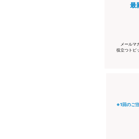
最
メールマ
役立つトピ
※1回のご