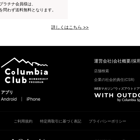
プラチナ会員様は、
を問わず送料無料となります。
詳しくはこちら >>
運営会社(会社概要/採用
店舗検索
企業の社会的責任(CSR)
WEBマガジン“ウィズアウトドア
アプリ
Android
iPhone
ご利用規約
特定商取引に基づく表記
プライバシーポリシー