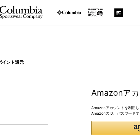
ポイント還元
Amazon
Amazonアカウントを利用
。
AmazonのID、パスワー