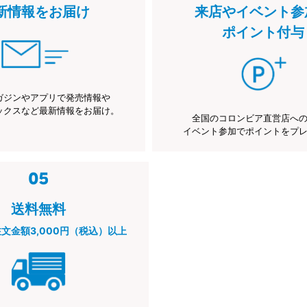
新情報をお届け
来店やイベント参
ポイント付与
ガジンやアプリで発売情報や
ックスなど最新情報をお届け。
全国のコロンビア直営店へ
イベント参加でポイントをプ
送料無料
注文金額3,000円（税込）以上