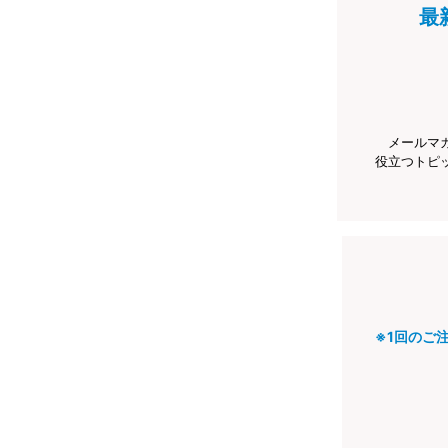
最
メールマ
役立つトピ
※1回のご