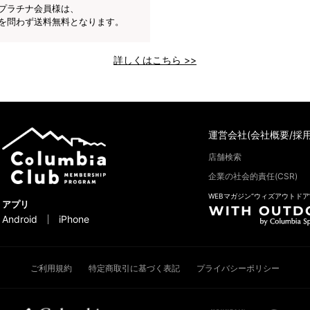
プラチナ会員様は、
を問わず送料無料となります。
詳しくはこちら >>
運営会社(会社概要/採用
店舗検索
企業の社会的責任(CSR)
WEBマガジン“ウィズアウトドア
アプリ
Android
iPhone
ご利用規約
特定商取引に基づく表記
プライバシーポリシー