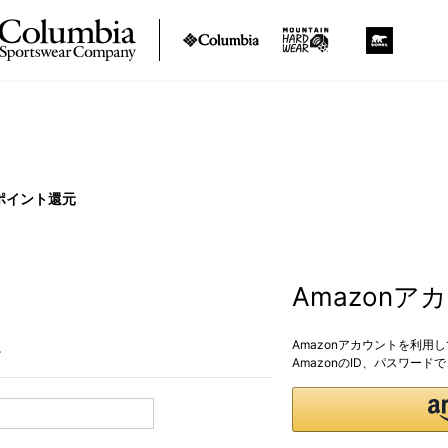
ポイント還元
Amazon
Amazonアカウントを利用
。
AmazonのID、パスワー