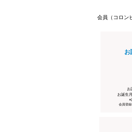
会員（コロン
お
お
お誕生
会員登録