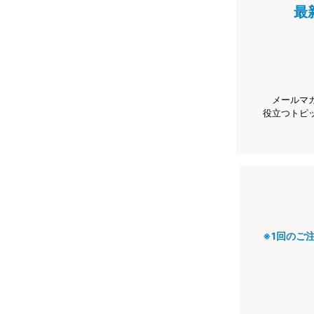
最
メールマ
役立つトピ
※1回のご