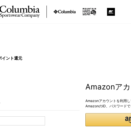
ポイント還元
Amazon
Amazonアカウントを利用
。
AmazonのID、パスワー