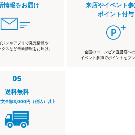
新情報をお届け
来店やイベント参
ポイント付与
ガジンやアプリで発売情報や
ックスなど最新情報をお届け。
全国のコロンビア直営店へ
イベント参加でポイントをプ
送料無料
注文金額3,000円（税込）以上