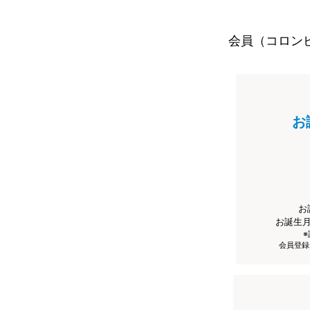
会員（コロン
お
お
お誕生
会員登録