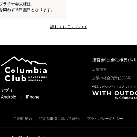
プラチナ会員様は、
を問わず送料無料となります。
詳しくはこちら >>
運営会社(会社概要/採用
店舗検索
企業の社会的責任(CSR)
WEBマガジン“ウィズアウトドア
アプリ
Android
iPhone
ご利用規約
特定商取引に基づく表記
プライバシーポリシー