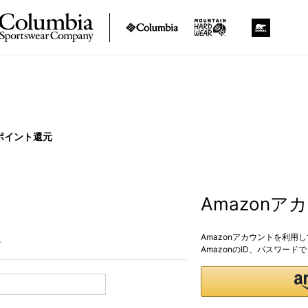
ポイント還元
Amazon
Amazonアカウントを利用
。
AmazonのID、パスワー