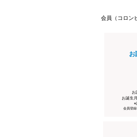
会員（コロン
お
お
お誕生
会員登録