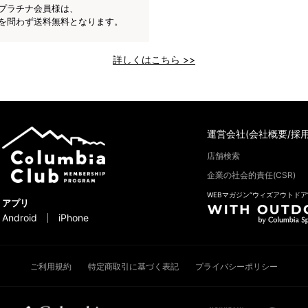
プラチナ会員様は、
を問わず送料無料となります。
詳しくはこちら >>
運営会社(会社概要/採用
店舗検索
企業の社会的責任(CSR)
WEBマガジン“ウィズアウトドア
アプリ
Android
iPhone
ご利用規約
特定商取引に基づく表記
プライバシーポリシー