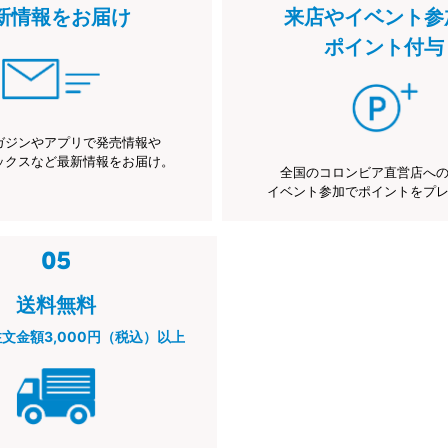
新情報をお届け
来店やイベント参
ポイント付与
ガジンやアプリで発売情報や
ックスなど最新情報をお届け。
全国のコロンビア直営店へ
イベント参加でポイントをプ
送料無料
注文金額3,000円（税込）以上