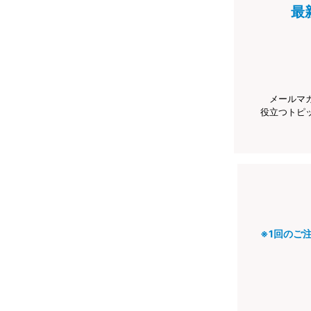
最
メールマ
役立つトピ
※1回のご