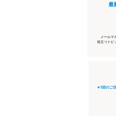
最
メールマ
役立つトピ
※1回のご