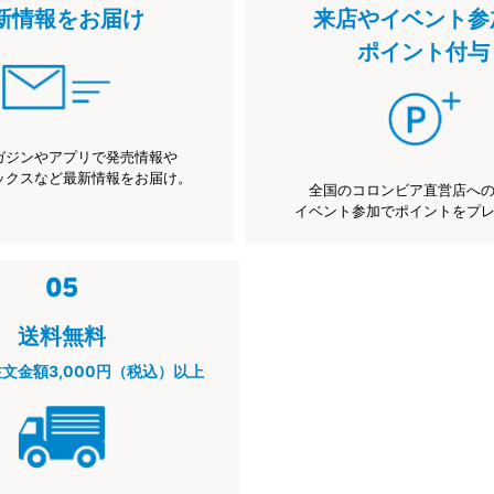
新情報をお届け
来店やイベント参
ポイント付与
ガジンやアプリで発売情報や
ックスなど最新情報をお届け。
全国のコロンビア直営店へ
イベント参加でポイントをプ
送料無料
注文金額3,000円（税込）以上