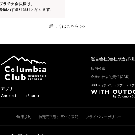
プラチナ会員様は、
を問わず送料無料となります。
詳しくはこちら >>
運営会社(会社概要/採用
店舗検索
企業の社会的責任(CSR)
WEBマガジン“ウィズアウトドア
アプリ
Android
iPhone
ご利用規約
特定商取引に基づく表記
プライバシーポリシー