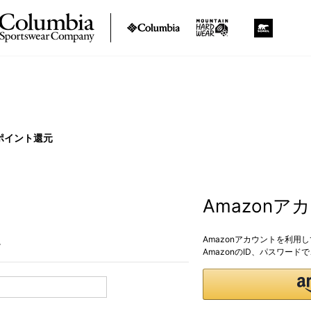
ポイント還元
Amazon
Amazonアカウントを利用
。
AmazonのID、パスワー