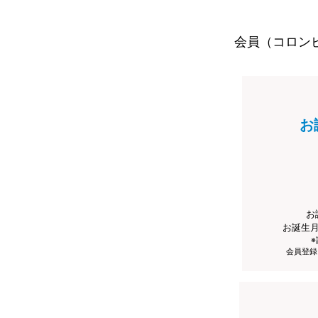
会員（コロン
お
お
お誕生
会員登録