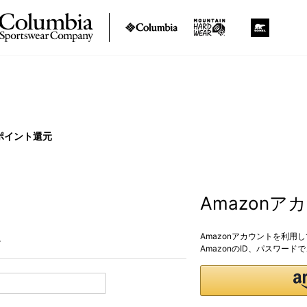
ポイント還元
Amazon
Amazonアカウントを利用
。
AmazonのID、パスワー