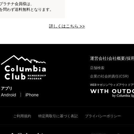
プラチナ会員様は、
を問わず送料無料となります。
詳しくはこちら >>
運営会社(会社概要/採用
店舗検索
企業の社会的責任(CSR)
WEBマガジン“ウィズアウトドア
アプリ
Android
iPhone
ご利用規約
特定商取引に基づく表記
プライバシーポリシー