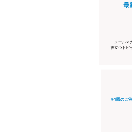
最
メールマ
役立つトピ
※1回のご