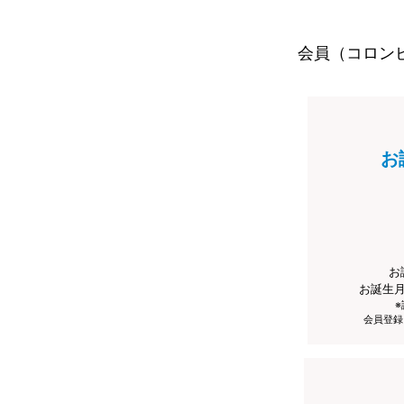
会員（コロン
お
お
お誕生
会員登録