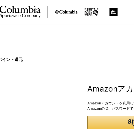
ポイント還元
Amazon
Amazonアカウントを利用
。
AmazonのID、パスワー