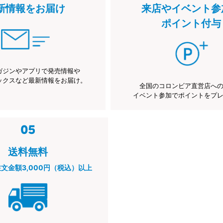
新情報をお届け
来店やイベント参
ポイント付与
ガジンやアプリで発売情報や
ックスなど最新情報をお届け。
全国のコロンビア直営店へ
イベント参加でポイントをプ
送料無料
注文金額3,000円（税込）以上