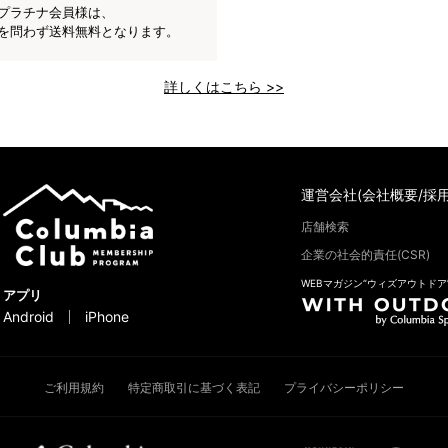
プラチナ会員様は、
を問わず送料無料となります。
詳しくはこちら >>
運営会社(会社概要/採用
店舗検索
企業の社会的責任(CSR)
WEBマガジン“ウィズアウトドア
アプリ
Android
iPhone
ご利用規約
特定商取引に基づく表記
プライバシーポリシー