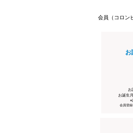
会員（コロン
お
お
お誕生
会員登録