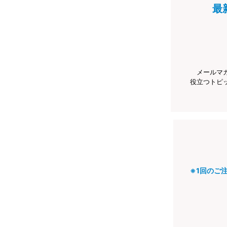
最
メールマ
役立つトピ
※1回のご