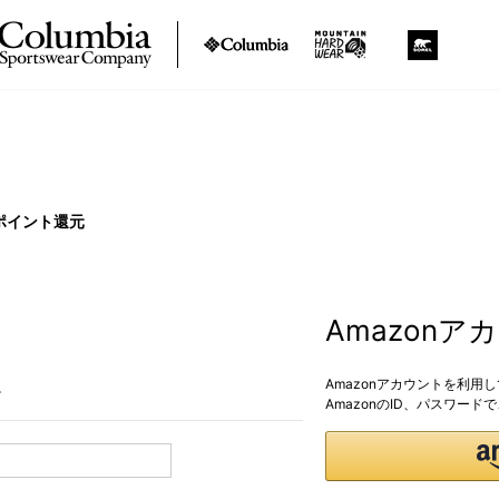
ポイント還元
Amazon
Amazonアカウントを利用
。
AmazonのID、パスワー