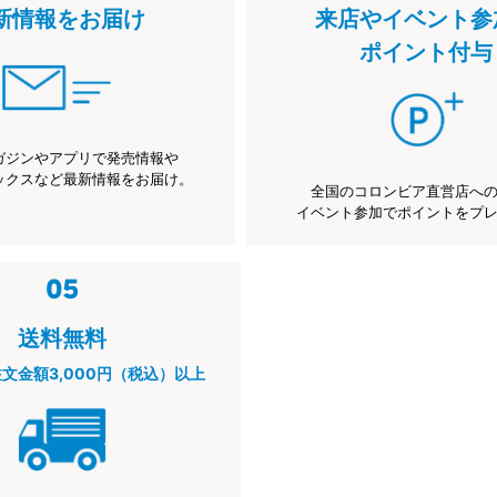
新情報をお届け
来店やイベント参
ポイント付与
ガジンやアプリで発売情報や
ックスなど最新情報をお届け。
全国のコロンビア直営店へ
イベント参加でポイントをプ
送料無料
注文金額3,000円（税込）以上