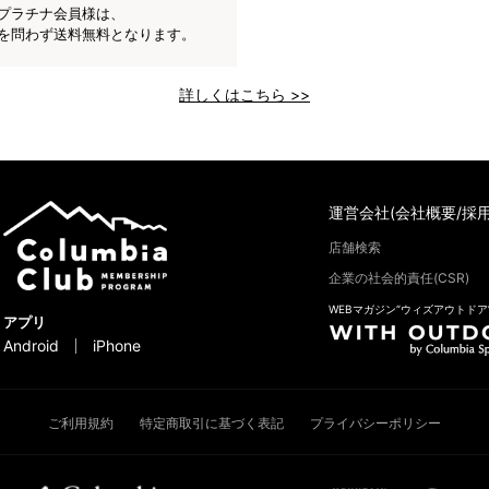
プラチナ会員様は、
を問わず送料無料となります。
詳しくはこちら >>
運営会社(会社概要/採用
店舗検索
企業の社会的責任(CSR)
WEBマガジン“ウィズアウトドア
アプリ
Android
iPhone
ご利用規約
特定商取引に基づく表記
プライバシーポリシー