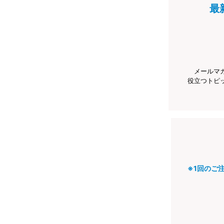
最
メールマ
役立つトピ
※1回のご