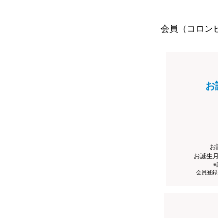
会員（コロン
お
お
お誕生
会員登録