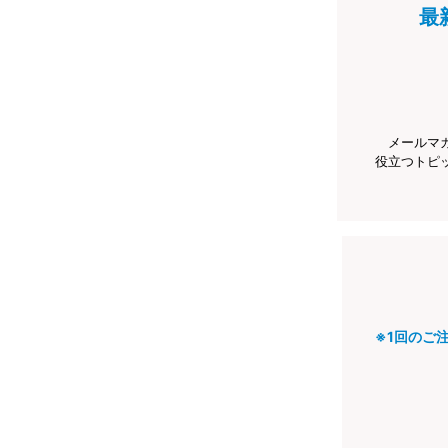
最
メールマ
役立つトピ
※1回のご