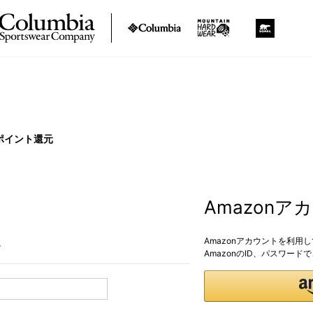
ポイント還元
Amazon
Amazonアカウントを利用
。
AmazonのID、パスワー