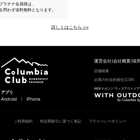
プラチナ会員様は、
を問わず送料無料となります。
詳しくはこちら >>
運営会社(会社概要/採用
店舗検索
企業の社会的責任(CSR)
WEBマガジン“ウィズアウトドア
アプリ
Android
iPhone
ご利用規約
特定商取引に基づく表記
プライバシーポリシー