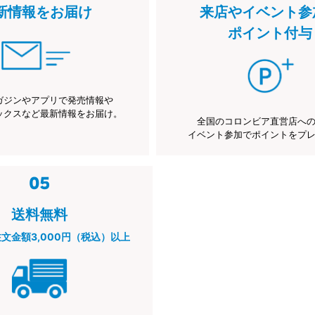
新情報をお届け
来店やイベント参
ポイント付与
ガジンやアプリで発売情報や
ックスなど最新情報をお届け。
全国のコロンビア直営店へ
イベント参加でポイントをプ
送料無料
注文金額3,000円（税込）以上