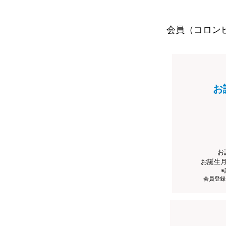
会員（コロン
お
お
お誕生
会員登録