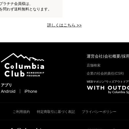
プラチナ会員様は、
を問わず送料無料となります。
詳しくはこちら >>
運営会社(会社概要/採用
店舗検索
企業の社会的責任(CSR)
WEBマガジン“ウィズアウトドア
アプリ
Android
iPhone
ご利用規約
特定商取引に基づく表記
プライバシーポリシー