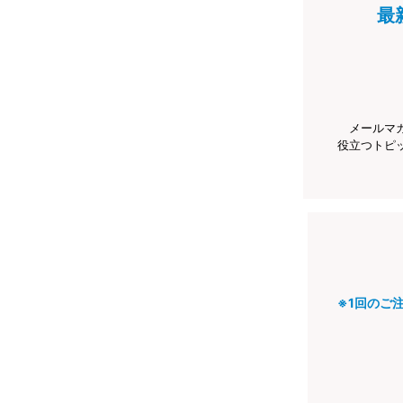
最
メールマ
役立つトピ
※1回のご