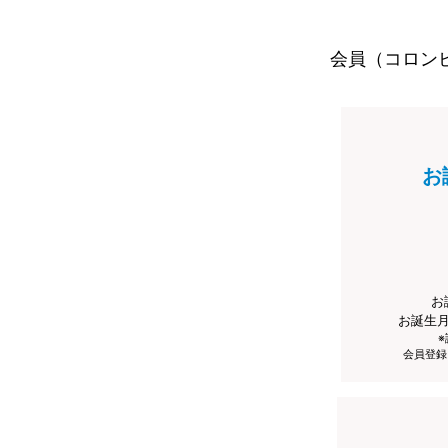
会員（コロン
お
お
お誕生
会員登録