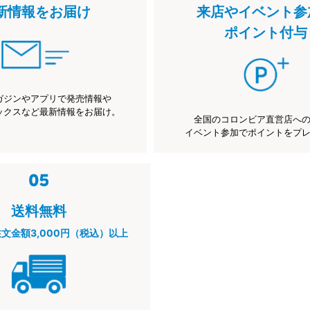
新情報をお届け
来店やイベント参
ポイント付与
ガジンやアプリで発売情報や
ックスなど最新情報をお届け。
全国のコロンビア直営店へ
イベント参加でポイントをプ
送料無料
注文金額3,000円（税込）以上