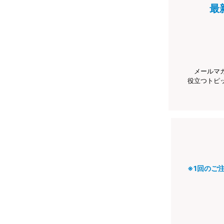
最
メールマ
役立つトピ
※1回のご