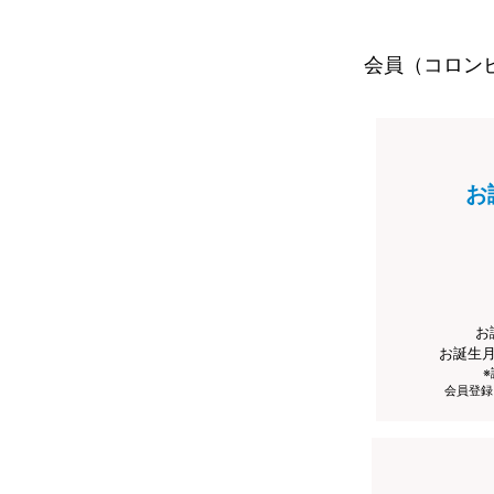
会員（コロン
お
お
お誕生
会員登録