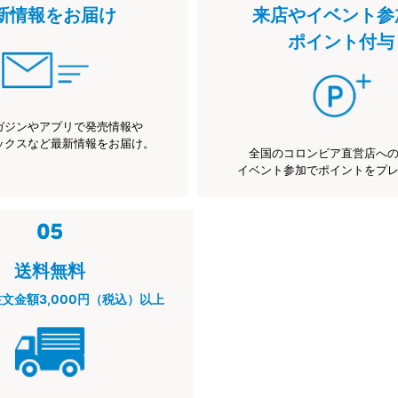
新情報をお届け
来店やイベント参
ポイント付与
ガジンやアプリで発売情報や
ックスなど最新情報をお届け。
全国のコロンビア直営店へ
イベント参加でポイントをプ
送料無料
注文金額3,000円（税込）以上