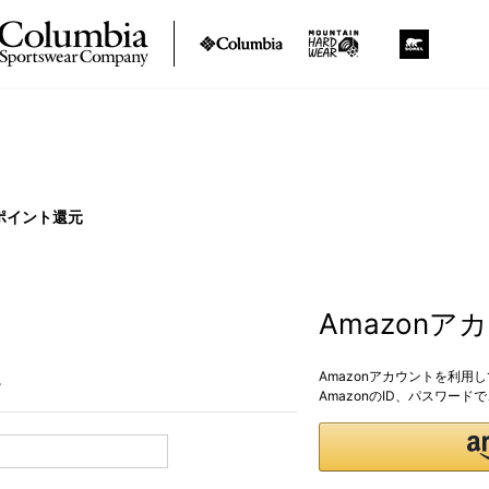
ポイント還元
Amazon
Amazonアカウントを利用
。
AmazonのID、パスワー