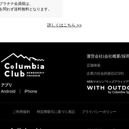
プラチナ会員様は、
を問わず送料無料となります。
詳しくはこちら >>
運営会社(会社概要/採用
店舗検索
企業の社会的責任(CSR)
WEBマガジン“ウィズアウトドア
アプリ
Android
iPhone
ご利用規約
特定商取引に基づく表記
プライバシーポリシー