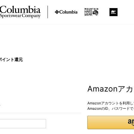
ポイント還元
Amazon
Amazonアカウントを利用
。
AmazonのID、パスワー