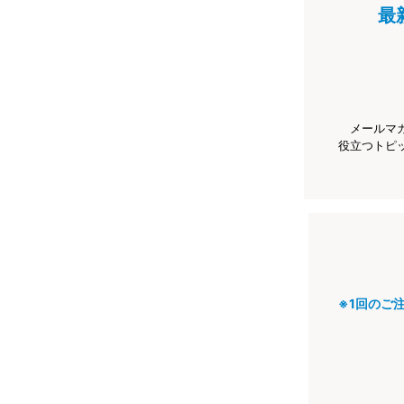
最
メールマ
役立つトピ
※1回のご