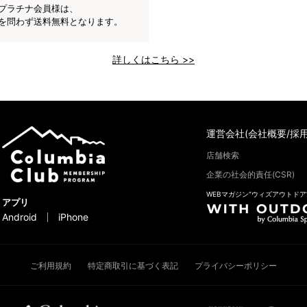
プラチナ会員様は、
を問わず送料無料となります。
詳しくはこちら >>
運営会社(会社概要/採用
店舗検索
企業の社会的責任(CSR)
WEBマガジン“ウィズアウトドア
アプリ
Android
iPhone
ご利用規約
特定商取引に基づく表記
プライバシーポリシー