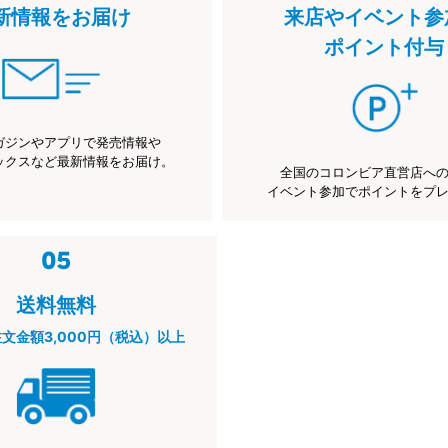
新情報をお届け
来店やイベント参
ポイント付与
ガジンやアプリで発売情報や
ックスなど最新情報をお届け。
全国のコロンビア直営店へ
イベント参加でポイントをプ
送料無料
注文金額3,000円（税込）以上