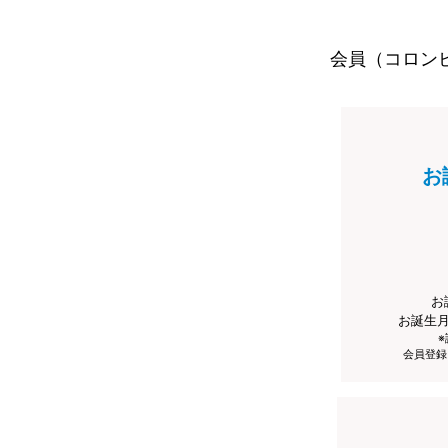
会員（コロン
お
お
お誕生
会員登録