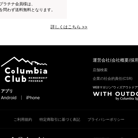
プラチナ会員様は、
を問わず送料無料となります。
詳しくはこちら >>
運営会社(会社概要/採用
店舗検索
企業の社会的責任(CSR)
WEBマガジン“ウィズアウトドア
アプリ
Android
iPhone
ご利用規約
特定商取引に基づく表記
プライバシーポリシー