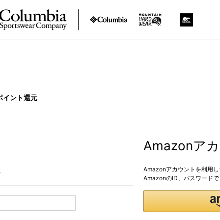
ポイント還元
Amazon
Amazonアカウントを利用
。
AmazonのID、パスワー