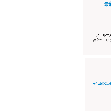
最
メールマ
役立つトピ
※1回のご