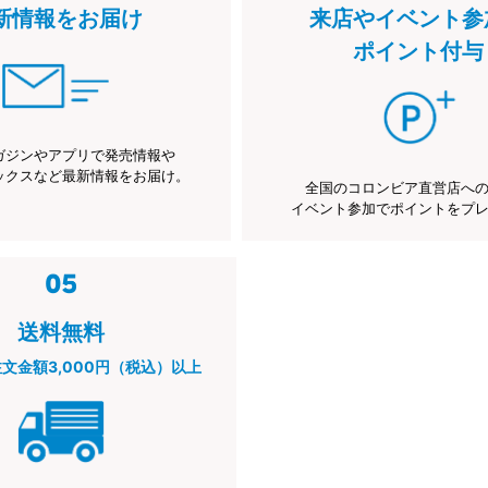
新情報をお届け
来店やイベント参
ポイント付与
ガジンやアプリで発売情報や
ックスなど最新情報をお届け。
全国のコロンビア直営店へ
イベント参加でポイントをプ
送料無料
注文金額3,000円（税込）以上