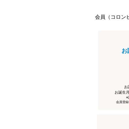
会員（コロン
お
お
お誕生
会員登録