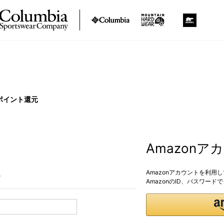
ポイント還元
Amazon
Amazonアカウントを利用
。
AmazonのID、パスワー