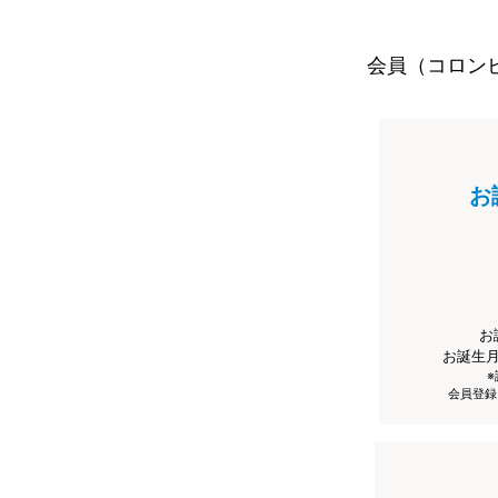
会員（コロン
お
お
お誕生
会員登録