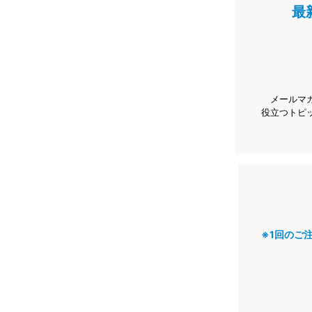
最
メールマ
役立つトピ
※1回のご