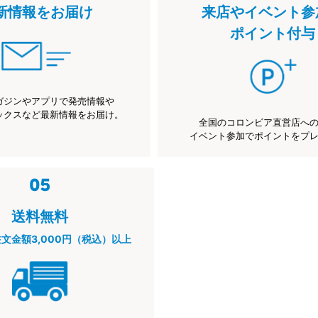
新情報をお届け
来店やイベント参
ポイント付与
ガジンやアプリで発売情報や
ックスなど最新情報をお届け。
全国のコロンビア直営店へ
イベント参加でポイントをプ
送料無料
注文金額3,000円（税込）以上