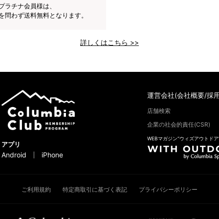
プラチナ会員様は、
を問わず送料無料となります。
詳しくはこちら >>
運営会社(会社概要/採用
店舗検索
企業の社会的責任(CSR)
WEBマガジン“ウィズアウトドア
アプリ
Android
iPhone
ご利用規約
特定商取引に基づく表記
プライバシーポリシー